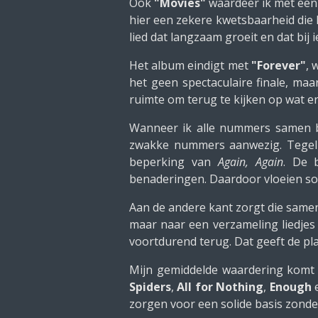
Ook
"Movies"
waardeer ik met ee
hier een zekere kwetsbaarheid die 
lied dat langzaam groeit en dat bij 
Het album eindigt met
"Forever"
, 
het geen spectaculaire finale, maa
ruimte om terug te kijken op wat e
Wanneer ik alle nummers samen be
zwakke nummers aanwezig. Tegelijk
beperking van
Again, Again
. De 
benaderingen. Daardoor vloeien s
Aan de andere kant zorgt die samen
maar naar een verzameling liedjes
voortdurend terug. Dat geeft de plaa
Mijn gemiddelde waardering komt
Spiders
,
All for Nothing
,
Enough
zorgen voor een solide basis zonder