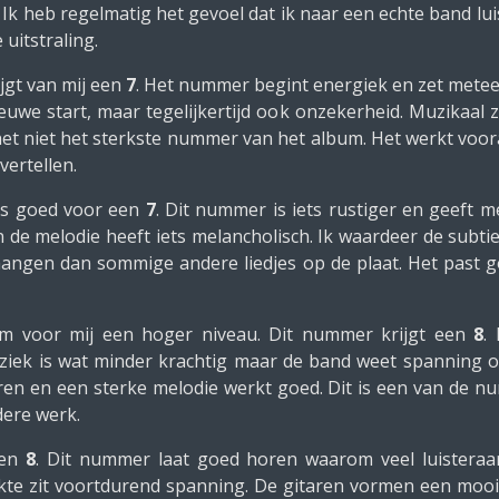
Ik heb regelmatig het gevoel dat ik naar een echte band lui
uitstraling.
jgt van mij een
7
. Het nummer begint energiek en zet meteen
uwe start, maar tegelijkertijd ook onzekerheid. Muzikaal zi
k het niet het sterkste nummer van het album. Het werkt voora
vertellen.
ns goed voor een
7
. Dit nummer is iets rustiger en geeft 
e melodie heeft iets melancholisch. Ik waardeer de subtiel
angen dan sommige andere liedjes op de plaat. Het past 
um voor mij een hoger niveau. Dit nummer krijgt een
8
.
uziek is wat minder krachtig maar de band weet spanning 
ren en een sterke melodie werkt goed. Dit is een van de nu
dere werk.
een
8
. Dit nummer laat goed horen waarom veel luisteraa
te zit voortdurend spanning. De gitaren vormen een mooi 