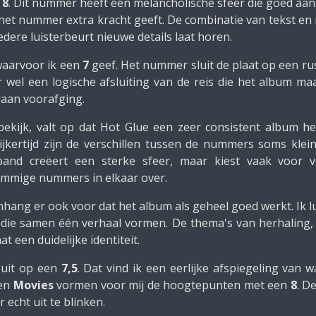
n
8
. Dit nummer heeft een melancholische sfeer die goed aanslu
het nummer extra kracht geeft. De combinatie van tekst en 
iedere luisterbeurt nieuwe details laat horen.
waarvoor ik een
7
geef. Het nummer sluit de plaat op een rus
r wel een logische afsluiting van de reis die het album ma
raan voorafging.
kijk, valt op dat Hot Glue een zeer consistent album hee
ertijd zijn de verschillen tussen de nummers soms klein
band creëert een sterke sfeer, maar kiest vaak voor v
ommige nummers in elkaar over.
hang er ook voor dat het album als geheel goed werkt. Ik lu
 die samen één verhaal vormen. De thema's van herhaling, t
t een duidelijke identiteit.
 uit op een
7,5
. Dat vind ik een eerlijke afspiegeling van
en
Movies
vormen voor mij de hoogtepunten met een
8
. D
 echt uit te blinken.