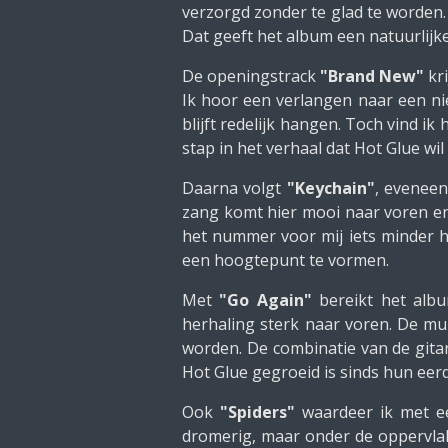
verzorgd zonder te glad te worden. 
Dat geeft het album een natuurlijke 
De openingstrack
"Brand New"
kri
Ik hoor een verlangen naar een nie
blijft redelijk hangen. Toch vind i
stap in het verhaal dat Hot Glue wil 
Daarna volgt
"Keychain"
, evenee
zang komt hier mooi naar voren en d
het nummer voor mij iets minder h
een hoogtepunt te vormen.
Met
"Go Again"
bereikt het alb
herhaling sterk naar voren. De m
worden. De combinatie van de gita
Hot Glue gegroeid is sinds hun eer
Ook
"Spiders"
waardeer ik met 
dromerig, maar onder de oppervlak