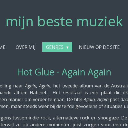
mijn beste muziek
ME
OVER MIJ
GENRES
NIEUW OP DE SITE
Hot Glue - Again Again
elling naar
Again, Again
, het tweede album van de Austral
nde album Hatchet . Het resultaat is een plaat die dra
een manier om verder te gaan. De titel
Again, Again
past daa
en, maar steeds weer bij dezelfde gevoelens of situaties u
gens tussen indie-rock, alternatieve rock en shoegaze. De 
 terwijl ze op andere momenten juist zorgen voor een dro