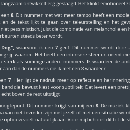
langzaam ontwikkelt erg geslaagd. Het klinkt emotioneel z
s een
8
. Dit nummer met wat meer tempo heeft een mooie 
 en de tekst lijkt te gaan over teleurstelling en het g
iet pessimistisch. Juist die combinatie van melancholie en 
rbeurten steeds beter wordt.
 Dog"
, waarvoor ik een
7
geef. Dit nummer wordt door a
begrijp waarom. Het heeft een intensere sfeer en neemt mee
zo sterk als sommige andere nummers. Ik waardeer de amb
er aan dan de nummers die ik met een 8 waardeer.
 een
7
. Hier ligt de nadruk meer op reflectie en herinneri
 band die bewust kiest voor subtiliteit. Dat levert een pre
echt boven de rest uitstijgt.
oogtepunt. Dit nummer krijgt van mij een
8
. De muziek kl
 van niet tevreden zijn met jezelf of met een situatie wor
 de opbouw voelt natuurlijk aan. Voor mij behoort dit tot d