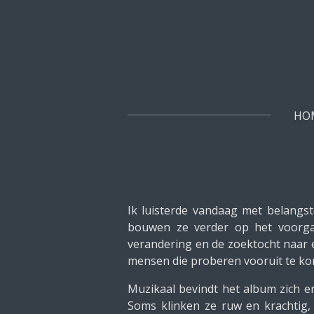
Ga
direct
naar
de
hoofdinhoud
HO
Ik luisterde vandaag met belangst
bouwen ze verder op het voorgaa
verandering en de zoektocht naar 
mensen die proberen vooruit te kom
Muzikaal bevindt het album zich er
Soms klinken ze ruw en krachtig,