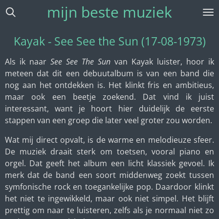
mijn beste muziek
Ga
direct
naar
Kayak - See See the Sun (17-08-1973)
de
hoofdinhoud
Als ik naar
See See The Sun
van
Kayak
luister, hoor ik
meteen dat dit een debuutalbum is van een band die
nog aan het ontdekken is. Het klinkt fris en ambitieus,
maar ook een beetje zoekend. Dat vind ik juist
interessant, want je hoort hier duidelijk de eerste
stappen van een groep die later veel groter zou worden.
Wat mij direct opvalt, is de warme en melodieuze sfeer.
De muziek draait sterk om toetsen, vooral piano en
orgel. Dat geeft het album een licht klassiek gevoel. Ik
merk dat de band een soort middenweg zoekt tussen
symfonische rock en toegankelijke pop. Daardoor klinkt
het niet te ingewikkeld, maar ook niet simpel. Het blijft
prettig om naar te luisteren, zelfs als je normaal niet zo