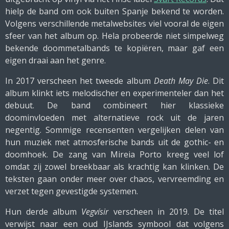
hielp de band om ook buiten Spanje bekend te worden.
Volgens verschillende metalwebsites viel vooral de eigen
sfeer van het album op. Hela probeerde niet simpelweg
bekende doommetalbands te kopiëren, maar gaf een
eigen draai aan het genre.
In 2017 verscheen het tweede album
Death May Die
. Dit
album klinkt iets melodischer en experimenteler dan het
debuut. De band combineert hier klassieke
doominvloeden met alternatieve rock uit de jaren
negentig. Sommige recensenten vergelijken delen van
hun muziek met atmosferische bands uit de gothic- en
doomhoek. De zang van Mireia Porto kreeg veel lof
omdat zij zowel breekbaar als krachtig kan klinken. De
teksten gaan onder meer over chaos, vervreemding en
verzet tegen gevestigde systemen.
Hun derde album
Vegvísir
verscheen in 2019. De titel
verwijst naar een oud IJslands symbool dat volgens