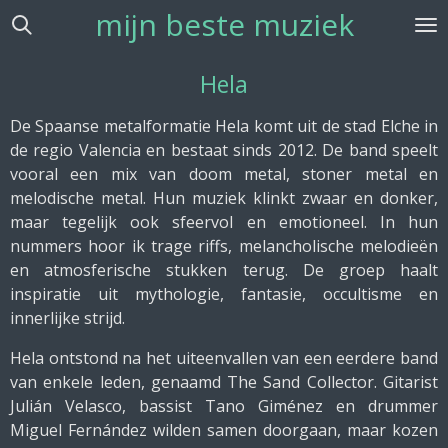
mijn beste muziek
Ga
direct
naar
Hela
de
hoofdinhoud
De Spaanse metalformatie Hela komt uit de stad Elche in
de regio Valencia en bestaat sinds 2012. De band speelt
vooral een mix van doom metal, stoner metal en
melodische metal. Hun muziek klinkt zwaar en donker,
maar tegelijk ook sfeervol en emotioneel. In hun
nummers hoor ik trage riffs, melancholische melodieën
en atmosferische stukken terug. De groep haalt
inspiratie uit mythologie, fantasie, occultisme en
innerlijke strijd.
Hela ontstond na het uiteenvallen van een eerdere band
van enkele leden, genaamd The Sand Collector. Gitarist
Julián Velasco, bassist Tano Giménez en drummer
Miguel Fernández wilden samen doorgaan, maar kozen