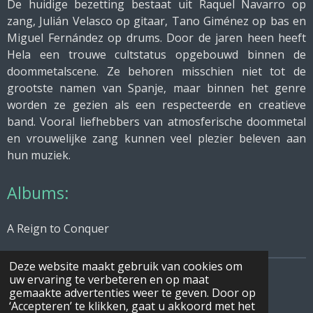
De huidige bezetting bestaat uit Raquel Navarro op
zang, Julián Velasco op gitaar, Tano Giménez op bas en
Miguel Fernández op drums. Door de jaren heen heeft
Hela een trouwe cultstatus opgebouwd binnen de
doommetalscene. Ze behoren misschien niet tot de
grootste namen van Spanje, maar binnen het genre
worden ze gezien als een respecteerde en creatieve
band. Vooral liefhebbers van atmosferische doommetal
en vrouwelijke zang kunnen veel plezier beleven aan
hun muziek.
Albums:
A Reign to Conquer
Deze website maakt gebruik van cookies om
uw ervaring te verbeteren en op maat
© 2026 mijn beste muziek
gemaakte advertenties weer te geven. Door op
Powered by
JouwWeb
‘Accepteren’ te klikken, gaat u akkoord met het