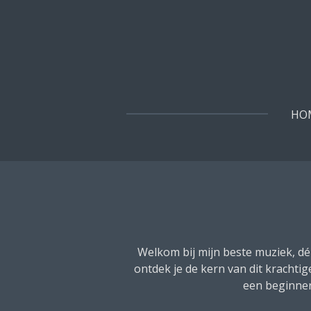
Ga
direct
naar
de
hoofdinhoud
HO
Welkom bij mijn beste muziek, dé
ontdek je de kern van dit krachti
een beginner