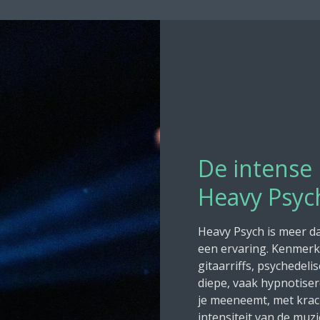
De intense
Heavy Psyc
Heavy Psych is meer da
een ervaring. Kenmerke
gitaarriffs, psychedel
diepe, vaak hypnotiser
je meeneemt, met krach
intensiteit van de muz