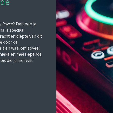
nde
y Psych? Dan ben je
na is speciaal
acht en diepte van dit
je door de
je zien waarom zoveel
unieke en meeslepende
s die je niet wilt