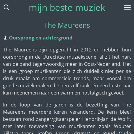
mijn beste muziek
Ga
direct
naar
The Maureens
de
hoofdinhoud
🎸
Oorsprong en achtergrond
The Maureens zijn opgericht in 2012 en hebben hun
oorsprong in de Utrechtse muziekscene, al zit het hart
van de band tegenwoordig meer in Oost-Nederland. Het
is een groep muzikanten die zich duidelijk niet per se
druk maakt om commerciële trends, maar vooral om
goede muziek maken die hen zelf raakt én een luisteraar
kan meenemen naar een warm en nostalgisch gevoel.
In de loop van de jaren is de bezetting van The
Maureens meerdere keren veranderd. De kern bleef
bestaan rond zanger/gitaarspeler Hendrik-Jan de Wolff,
met later toevoeging van muzikanten zoals Wouter
Zijlstra (bas), Stefan Broos (drums) en Ruud Oude