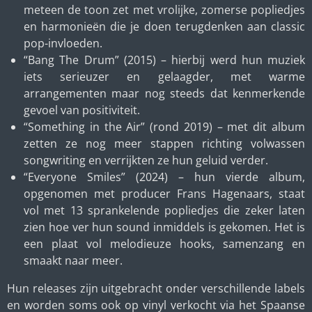
meteen de toon zet met vrolijke, zomerse popliedjes
en harmonieën die je doen terugdenken aan classic
pop-invloeden.
“Bang The Drum” (2015) – hierbij werd hun muziek
iets serieuzer en gelaagder, met warme
arrangementen maar nog steeds dat kenmerkende
gevoel van positiviteit.
“Something in the Air” (rond 2019) – met dit album
zetten ze nog meer stappen richting volwassen
songwriting en verrijkten ze hun geluid verder.
“Everyone Smiles” (2024) – hun vierde album,
opgenomen met producer Frans Hagenaars, staat
vol met 13 sprankelende popliedjes die zeker laten
zien hoe ver hun sound inmiddels is gekomen. Het is
een plaat vol melodieuze hooks, samenzang en
smaakt naar meer.
Hun releases zijn uitgebracht onder verschillende labels
en worden soms ook op vinyl verkocht via het Spaanse