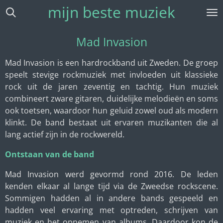
mijn beste muziek
Ga
direct
naar
Mad Invasion
de
hoofdinhoud
Mad Invasion is een hardrockband uit Zweden. De groep
speelt stevige rockmuziek met invloeden uit klassieke
rock uit de jaren zeventig en tachtig. Hun muziek
combineert zware gitaren, duidelijke melodieën en soms
ook toetsen, waardoor hun geluid zowel oud als modern
klinkt. De band bestaat uit ervaren muzikanten die al
lang actief zijn in de rockwereld.
Ontstaan van de band
Mad Invasion werd gevormd rond 2016. De leden
kenden elkaar al lange tijd via de Zweedse rockscene.
Sommigen hadden al in andere bands gespeeld en
hadden veel ervaring met optreden, schrijven van
muziek en het opnemen van albums. Daardoor kon de