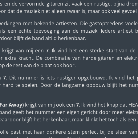
s en de vervormde gitaren zit vaak een rustige, bijna dro
r dat de muziek niet alleen zwaar is, maar ook veel gevoel 
erkingen met bekende artiesten. Die gastoptredens voele
als een echte toevoeging aan de muziek. Iedere artiest 
rdoor blijft de band altijd herkenbaar.
krijgt van mij een
7
. Ik vind het een sterke start van d
er extra kracht. De combinatie van harde gitaren en elekt
 op de rest van de plaat ook hoor.
en
7
. Dit nummer is iets rustiger opgebouwd. Ik vind het 
or hard te spelen. Door de langzame opbouw blijft het nu
(Far Away)
krijgt van mij ook een
7
. Ik vind het knap dat HE
band geeft het nummer een eigen gezicht door meer elekt
aardoor blijft het herkenbaar, maar klinkt het toch als e
olfe past met haar donkere stem perfect bij de sfeer van