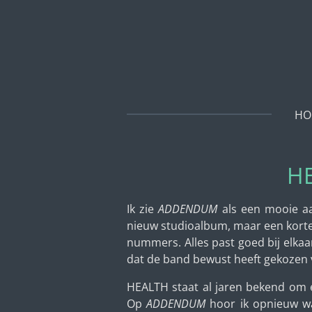
Ga
direct
naar
de
hoofdinhoud
HO
HE
Ik zie
ADDENDUM
als een mooie aa
nieuw studioalbum, maar een korte 
nummers. Alles past goed bij elkaa
dat de band bewust heeft gekozen v
HEALTH staat al jaren bekend om ee
Op
ADDENDUM
hoor ik opnieuw wa