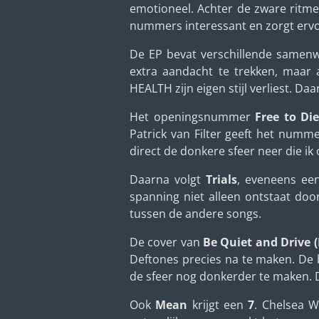
emotioneel. Achter de zware ritme
nummers interessant en zorgt ervoo
De EP bevat verschillende samenw
extra aandacht te trekken, maar 
HEALTH zijn eigen stijl verliest. Daa
Het openingsnummer
Free to Die
Patrick van Filter geeft het numm
direct de donkere sfeer neer die ik
Daarna volgt
Trials
, eveneens e
spanning niet alleen ontstaat do
tussen de andere songs.
De cover van
Be Quiet and Drive 
Deftones precies na te maken. De 
de sfeer nog donkerder te maken. D
Ook
Mean
krijgt een
7
. Chelsea W