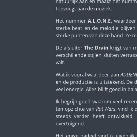
natuurlijk aan en maakt het numme
toevoegt aan de muziek.
Het nummer
A.L.O.N.E.
waardeer 
sterke beat en de melodie blijven
sterke punten van deze band. Ze ma
De afsluiter
The Drain
krijgt van 
verschillende stijlen sluiten verr
valt.
Wat ik vooral waardeer aan
ADDEN
en de productie is uitstekend. De 
veel energie. Alles blijft goed in ba
Ik begrijp goed waarom veel recen
ten opzichte van
Rat Wars
, vind ik
steeds verder heeft ontwikkeld.
overtuigend.
Het enige nadeel vind ik eigenlij