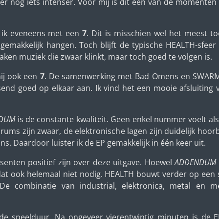
r nog iets intenser. Voor mij is dit een van de momente
ik eveneens met een
7
. Dit is misschien wel het meest 
 gemakkelijk hangen. Toch blijft de typische HEALTH-sfee
ken muziek die zwaar klinkt, maar toch goed te volgen is.
mij ook een
7
. De samenwerking met Bad Omens en SWARM z
assend goed op elkaar aan. Ik vind het een mooie afsluiting
DUM
is de constante kwaliteit. Geen enkel nummer voelt als 
drums zijn zwaar, de elektronische lagen zijn duidelijk hoo
lans. Daardoor luister ik de EP gemakkelijk in één keer uit.
senten positief zijn over deze uitgave. Hoewel
ADDENDUM
 dat ook helemaal niet nodig. HEALTH bouwt verder op een s
 De combinatie van industrial, elektronica, metal en m
k de speelduur. Na ongeveer vierentwintig minuten is de 