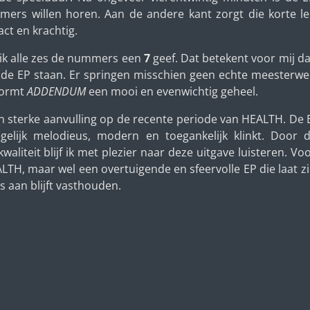
rs willen horen. Aan de andere kant zorgt die korte l
act en krachtig.
at ik alle zes de nummers een
7
geef. Dat betekent voor mij d
e EP staan. Er springen misschien geen echte meesterwerk
vormt
ADDENDUM
een mooi en evenwichtig geheel.
n sterke aanvulling op de recente periode van HEALTH. De 
gelijk melodieus, modern en toegankelijk klinkt. Door 
iteit blijf ik met plezier naar deze uitgave luisteren. Voo
LTH, maar wel een overtuigende en sfeervolle EP die laat zi
s aan blijft vasthouden.