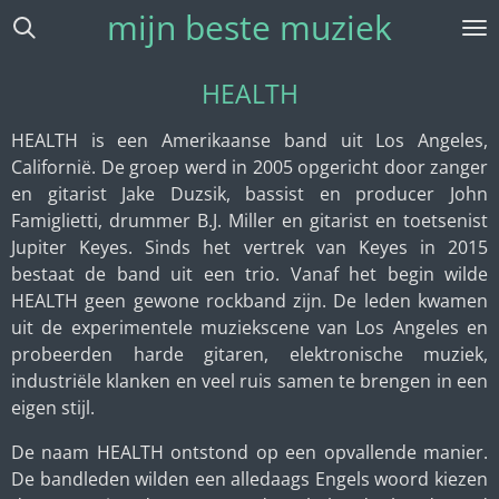
mijn beste muziek
Ga
direct
naar
HEALTH
de
hoofdinhoud
HEALTH
is een Amerikaanse band uit Los Angeles,
Californië. De groep werd in 2005 opgericht door zanger
en gitarist Jake Duzsik, bassist en producer John
Famiglietti, drummer B.J. Miller en gitarist en toetsenist
Jupiter Keyes. Sinds het vertrek van Keyes in 2015
bestaat de band uit een trio. Vanaf het begin wilde
HEALTH geen gewone rockband zijn. De leden kwamen
uit de experimentele muziekscene van Los Angeles en
probeerden harde gitaren, elektronische muziek,
industriële klanken en veel ruis samen te brengen in een
eigen stijl.
De naam HEALTH ontstond op een opvallende manier.
De bandleden wilden een alledaags Engels woord kiezen