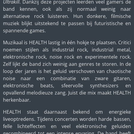
Ultrakill
. Dankzij deze projecten leerden veel gamers de
band kennen, ook als zij normaal weinig naar
alternatieve rock luisteren. Hun donkere, filmische
muziek blijkt uitstekend te passen bij futuristische en
spannende games.
Muzikaal is HEALTH lastig in één hokje te plaatsen. Critici
noemen stijlen als industrial rock, industrial metal,
elektronische rock, noise rock en experimentele rock.
Zelf lijkt de band zich weinig aan genres te storen. In de
loop der jaren is het geluid verschoven van chaotische
noise naar een combinatie van zware gitaren,
elektronische beats, sfeervolle synthesizers en
opvallend melodieuze zang. Juist die mix maakt HEALTH
herkenbaar.
HEALTH staat daarnaast bekend om energieke
liveoptredens. Tijdens concerten worden harde bassen,
felle lichteffecten en veel elektronische geluiden
gecombineerd tot een intense ervaring. De band heeft