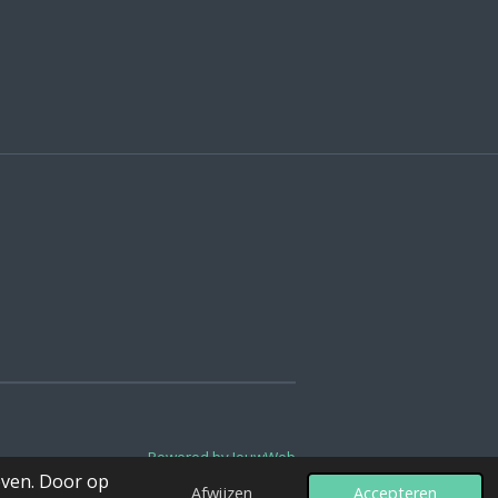
Powered by
JouwWeb
even. Door op
Afwijzen
Accepteren