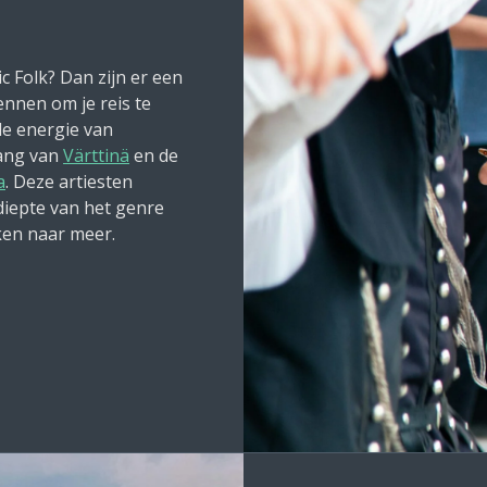
c Folk? Dan zijn er een
nnen om je reis te
de energie van
zang van
Värttinä
en de
a
. Deze artiesten
iepte van het genre
ken naar meer.