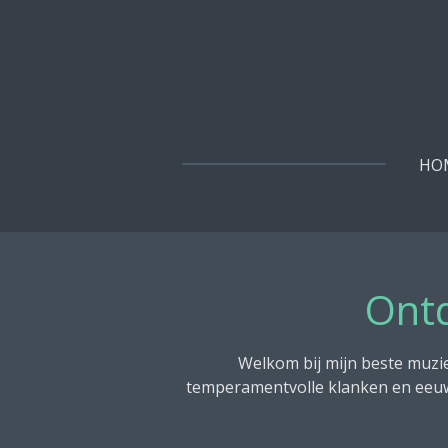
Ga
direct
naar
de
hoofdinhoud
HO
Ontd
Welkom bij mijn beste muzie
temperamentvolle klanken en eeuwe