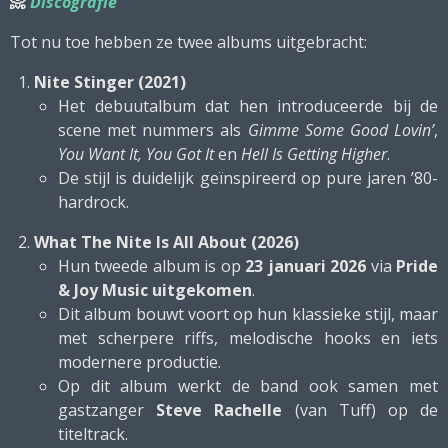
📀
Discografie
Tot nu toe hebben ze twee albums uitgebracht:
Nite Stinger (2021)
Het debuutalbum dat hen introduceerde bij de
scene met nummers als
Gimme Some Good Lovin’
,
You Want It, You Got It
en
Hell Is Getting Higher
.
De stijl is duidelijk geïnspireerd op pure jaren ’80-
hardrock.
What The Nite Is All About (2026)
Hun tweede album is op
23 januari 2026
via
Pride
& Joy Music uitgekomen
.
Dit album bouwt voort op hun klassieke stijl, maar
met scherpere riffs, melodische hooks en iets
modernere productie.
Op dit album werkt de band ook samen met
gastzanger
Steve Rachelle
(van Tuff) op de
titeltrack.