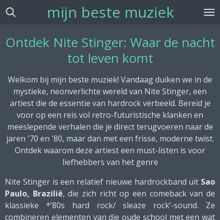
mijn beste muziek
Ga
direct
naar
Ontdek Nite Stinger: Waar de nacht
de
tot leven komt
hoofdinhoud
Welkom bij mijn beste muziek! Vandaag duiken we in de
mystieke, neonverlichte wereld van Nite Stinger, een
artiest die de essentie van hardrock verbeeld. Bereid je
voor op een reis vol retro-futuristische klanken en
meeslepende verhalen die je direct terugvoeren naar de
jaren '70 en '80, maar dan met een frisse, moderne twist.
Ontdek waarom deze artiest een must-listen is voor
liefhebbers van het genre
Nite Stinger is een relatief nieuwe hardrockband uit
Sao
Paulo, Brazilië
, die zich richt op een comeback van de
klassieke *’80s hard rock/ sleaze rock’-sound. Ze
combineren elementen van die oude school met een wat