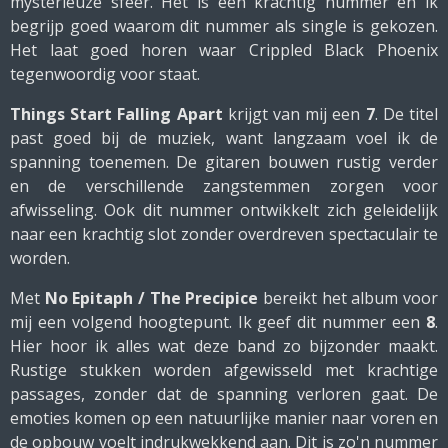
mysterieuze sfeer. Het is een krachtig nummer en ik
begrijp goed waarom dit nummer als single is gekozen.
Het laat goed horen waar Crippled Black Phoenix
tegenwoordig voor staat.
Things Start Falling Apart
krijgt van mij een
7
. De titel
past goed bij de muziek, want langzaam voel ik de
spanning toenemen. De gitaren bouwen rustig verder
en de verschillende zangstemmen zorgen voor
afwisseling. Ook dit nummer ontwikkelt zich geleidelijk
naar een krachtig slot zonder overdreven spectaculair te
worden.
Met
No Epitaph / The Precipice
bereikt het album voor
mij een volgend hoogtepunt. Ik geef dit nummer een
8
.
Hier hoor ik alles wat deze band zo bijzonder maakt.
Rustige stukken worden afgewisseld met krachtige
passages, zonder dat de spanning verloren gaat. De
emoties komen op een natuurlijke manier naar voren en
de opbouw voelt indrukwekkend aan. Dit is zo'n nummer