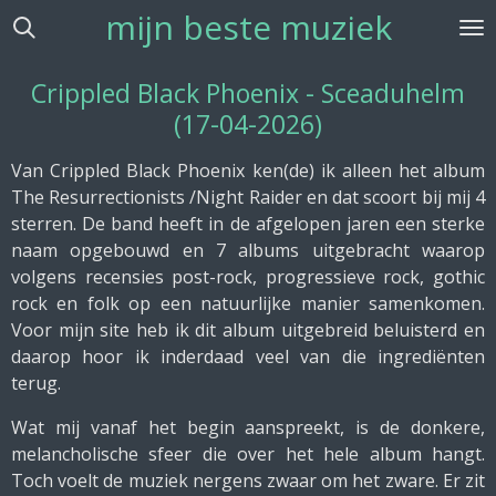
mijn beste muziek
Ga
direct
naar
Crippled Black Phoenix - Sceaduhelm
de
(17-04-2026)
hoofdinhoud
Van Crippled Black Phoenix ken(de) ik alleen het album
The Resurrectionists /Night Raider en dat scoort bij mij 4
sterren. De band heeft in de afgelopen jaren een sterke
naam opgebouwd en 7 albums uitgebracht waarop
volgens recensies post-rock, progressieve rock, gothic
rock en folk op een natuurlijke manier samenkomen.
Voor mijn site heb ik dit album uitgebreid beluisterd en
daarop hoor ik inderdaad veel van die ingrediënten
terug.
Wat mij vanaf het begin aanspreekt, is de donkere,
melancholische sfeer die over het hele album hangt.
Toch voelt de muziek nergens zwaar om het zware. Er zit