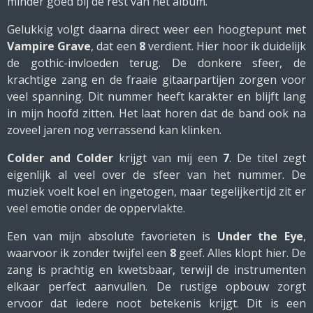
minder goed bij de rest van het album.
Gelukkig volgt daarna direct weer een hoogtepunt met
Vampire Grave
, dat een
8
verdient. Hier hoor ik duidelijk
de gothic-invloeden terug. De donkere sfeer, de
krachtige zang en de fraaie gitaarpartijen zorgen voor
veel spanning. Dit nummer heeft karakter en blijft lang
in mijn hoofd zitten. Het laat horen dat de band ook na
zoveel jaren nog verrassend kan klinken.
Colder and Colder
krijgt van mij een
7
. De titel zegt
eigenlijk al veel over de sfeer van het nummer. De
muziek voelt koel en ingetogen, maar tegelijkertijd zit er
veel emotie onder de oppervlakte.
Een van mijn absolute favorieten is
Under the Eye
,
waarvoor ik zonder twijfel een
8
geef. Alles klopt hier. De
zang is prachtig en kwetsbaar, terwijl de instrumenten
elkaar perfect aanvullen. De rustige opbouw zorgt
ervoor dat iedere noot betekenis krijgt. Dit is een