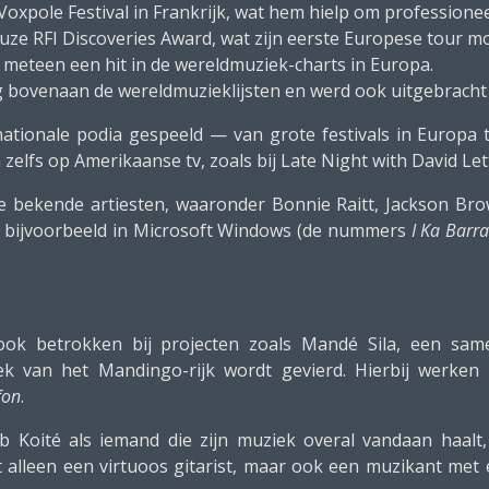
 Voxpole Festival in Frankrijk, wat hem hielp om professionee
euze RFI Discoveries Award, wat zijn eerste Europese tour m
meteen een hit in de wereldmuziek-charts in Europa.
 bovenaan de wereldmuzieklijsten en werd ook uitgebracht
rnationale podia gespeeld — van grote festivals in Europa 
n zelfs op Amerikaanse tv, zoals bij Late Night with David Le
e bekende artiesten, waaronder Bonnie Raitt, Jackson Bro
, bijvoorbeeld in Microsoft Windows (de nummers
I Ka Barra
ook betrokken bij projecten zoals Mandé Sila, een sa
k van het Mandingo-rijk wordt gevierd. Hierbij werken 
fon
.
 Koité als iemand die zijn muziek overal vandaan haalt,
et alleen een virtuoos gitarist, maar ook een muzikant met