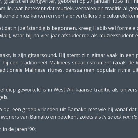
 gitarist en songwriter, geboren op 27 januari 1958 in Thiè
milie, wat betekent dat muziek, verhalen en traditie al gen
raditionele muzikanten en verhalenvertellers die culturele ke
st dat hij zelfstandig is begonnen, kreeg Habib wel formele 
Mali), waar hij na vier jaar afstudeerde als muziekstudent 
kt, is zijn gitaarsound. Hij stemt zijn gitaar vaak in een
 hij een traditioneel Malinees snaarinstrument (zoals de
raditionele Malinese ritmes, danssa (een populair ritme ui
el diep geworteld is in West-Afrikaanse traditie als univers
els.
ada op, een groep vrienden uit Bamako met wie hij vanaf d
inwoners van Bamako en betekent zoiets als
in de bek van de
in de jaren ’90: