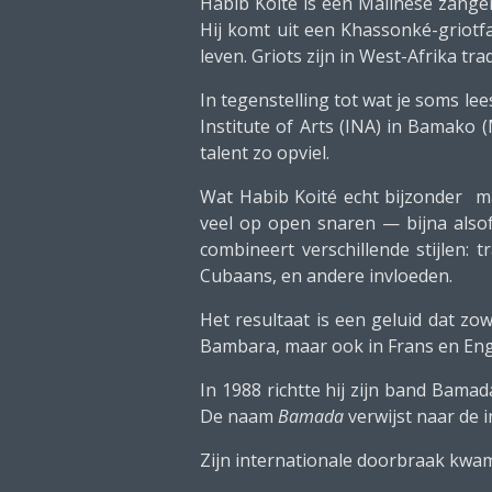
Habib Koité is een Malinese zanger,
Hij komt uit een Khassonké-griotfa
leven. Griots zijn in West-Afrika t
In tegenstelling tot wat je soms lee
Institute of Arts (INA) in Bamako (
talent zo opviel.
Wat Habib Koité echt bijzonder maa
veel op open snaren — bijna alsof
combineert verschillende stijlen: t
Cubaans, en andere invloeden.
Het resultaat is een geluid dat zow
Bambara, maar ook in Frans en Eng
In 1988 richtte hij zijn band Bam
De naam
Bamada
verwijst naar de 
Zijn internationale doorbraak kwam 