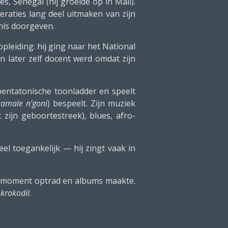
s, Senegal (hij groeide op in Mali).
eraties lang deel uitmaken van zijn
nnis doorgeven.
opleiding: hij ging naar het National
én later zelf docent werd omdat zijn
 pentatonische toonladder en speelt
kamale n’goni
) bespeelt. Zijn muziek
t zijn geboortestreek), blues, afro-
eel toegankelijk — hij zingt vaak in
at moment optrad en albums maakte.
 krokodil
.