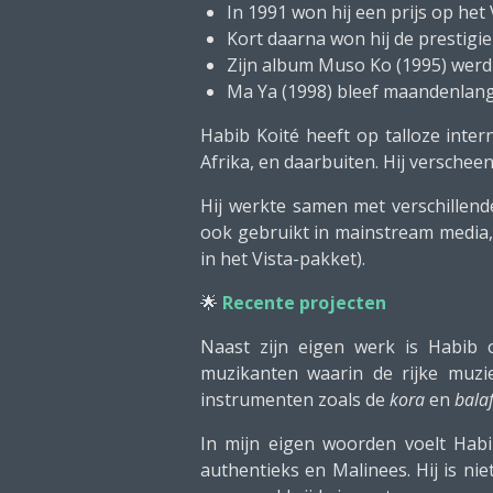
In 1991 won hij een prijs op het
Kort daarna won hij de prestigi
Zijn album Muso Ko (1995) werd 
Ma Ya (1998) bleef maandenlang
Habib Koité heeft op talloze inte
Afrika, en daarbuiten. Hij verschee
Hij werkte samen met verschillend
ook gebruikt in mainstream media
in het Vista-pakket).
🌟
Recente projecten
Naast zijn eigen werk is Habib 
muzikanten waarin de rijke muzie
instrumenten zoals de
kora
en
bala
In mijn eigen woorden voelt Habib
authentieks en Malinees. Hij is ni