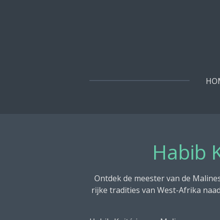
Ga
direct
naar
de
hoofdinhoud
HO
Habib K
Ontdek de meester van de Malinese
rijke tradities van West-Afrika na