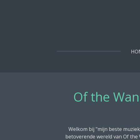
Ga
direct
naar
de
hoofdinhoud
HO
Of the Wan
Welkom bij "mijn beste muziek
betoverende wereld van Of the 