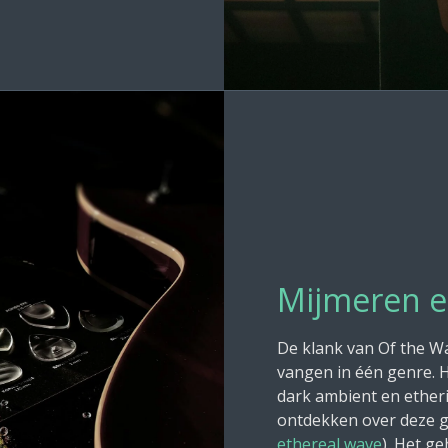
Mijmeren 
De klank van Of the Wa
vangen in één genre. H
dark ambient en etheri
ontdekken over deze g
ethereal wave
). Het g