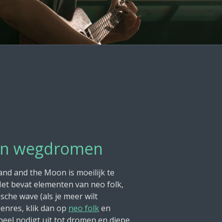
en wegdromen
nd and the Moon is moeilijk te
et bevat elementen van neo folk,
sche wave (als je meer wilt
enres, klik dan op
neo folk
en
eheel nodigt uit tot dromen en diepe