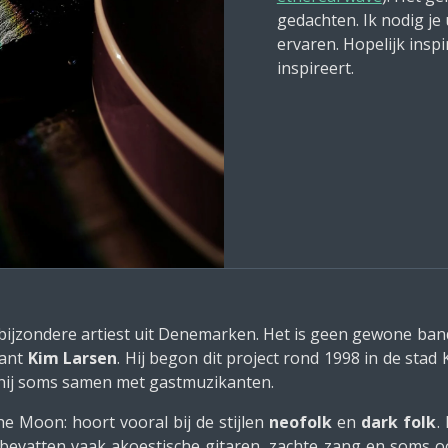
gedachten. Ik nodig je 
ervaren. Hopelijk inspir
inspireert.
bijzondere artiest uit Denemarken. Het is geen gewone ban
kant
Kim Larsen
. Hij begon dit project rond 1998 in de stad
hij soms samen met gastmuzikanten.
e Moon: hoort vooral bij de stijlen
neofolk
en
dark folk
.
evatten vaak akoestische gitaren, zachte zang en soms ook 