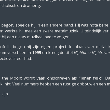
ncholisch en dromerig.
t begon, speelde hij in een andere band. Hij was nota ben
 en werkte hij mee aan zware metalmuziek. Uiteindelijk verl
 hij een nieuw muzikaal pad te volgen.
folk, begon hij zijn eigen project. In plaats van metal 
lbum verscheen in
1999
en kreeg de titel
Nighttime Nightrhym
ctieve sfeer had.
d the Moon: wordt vaak omschreven als
“loner folk”
. D
 klinkt. Veel nummers hebben een rustige opbouw en een m
zijn: