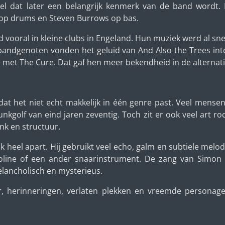
spel dat later een belangrijk kenmerk van de band wordt.
 op drums en Steven Burrows op bas.
d vooral in kleine clubs in Engeland. Hun muziek werd al s
 bandgenoten vonden het geluid van And Also the Trees i
e met The Cure. Dat gaf hen meer bekendheid in de alternat
dat het niet echt makkelijk in één genre past. Veel men
kgolf van eind jaren zeventig. Toch zit er ook veel art r
nk en structuur.
aak heel apart. Hij gebruikt veel echo, galm en subtiele mel
oline of een ander snaarinstrument. De zang van Simon H
elancholisch en mysterieus.
, herinneringen, verlaten plekken en vreemde personag