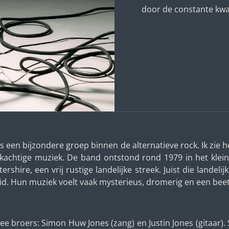
door de constante kwal
s een bijzondere groep binnen de alternatieve rock. Ik zie
lkachtige muziek. De band ontstond rond 1979 in het klei
rshire, een vrij rustige landelijke streek. Juist die landel
id. Hun muziek voelt vaak mysterieus, dromerig en een beet
e broers: Simon Huw Jones (zang) en Justin Jones (gitaar). S