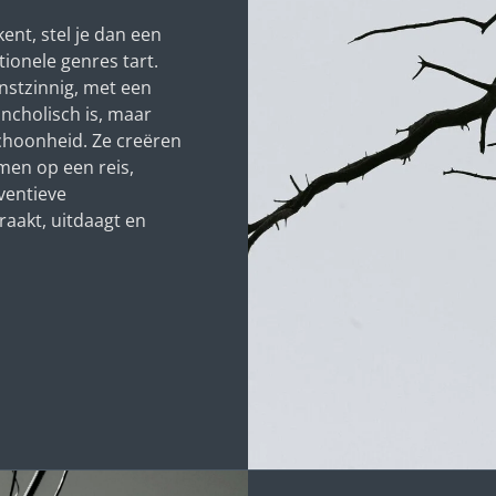
kent, stel je dan een
ionele genres tart.
nstzinnig, met een
ancholisch is, maar
choonheid. Ze creëren
men op een reis,
ventieve
 raakt, uitdaagt en