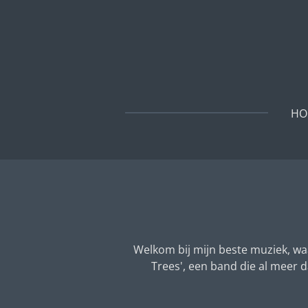
Ga
direct
naar
de
hoofdinhoud
HO
Welkom bij mijn beste muziek, wa
Trees', een band die al meer 