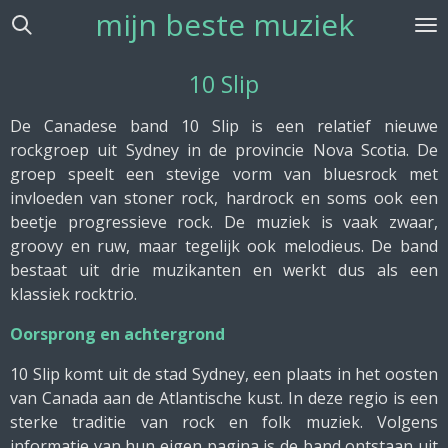
mijn beste muziek
Ga
direct
naar
10 Slip
de
hoofdinhoud
De Canadese band 10 Slip is een relatief nieuwe
rockgroep uit Sydney in de provincie Nova Scotia. De
groep speelt een stevige vorm van bluesrock met
invloeden van stoner rock, hardrock en soms ook een
beetje progressieve rock. De muziek is vaak zwaar,
groovy en ruw, maar tegelijk ook melodieus. De band
bestaat uit drie muzikanten en werkt dus als een
klassiek rocktrio.
Oorsprong en achtergrond
10 Slip komt uit de stad Sydney, een plaats in het oosten
van Canada aan de Atlantische kust. In deze regio is een
sterke traditie van rock en folk muziek. Volgens
informatie van hun eigen pagina is de band ontstaan uit