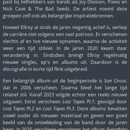
past bij liefhebbers van bands als Joy Division, Pixies en
Nick Cave & The Bad Seeds. De artiest noemt deze
groepen zelf ook als belangrijke inspiratiebronnen.
Hoewel Ellroy al sinds de jaren negentig actief is, verliep
de carrière niet volgens een vast patroon. Er verschenen
slechts af en toe nieuwe opnamen, waarna de activiteit
weer een tijd stilviel. In de jaren 2020 kwam daar
verandering in. Sindsdien brengt Ellroy regelmatig
nieuwe singles, ep's en albums uit. Daardoor is de
discografie in korte tijd flink uitgebreid.
Een belangrijk album uit de beginperiode is
Sun Circus
,
dat in 2006 verscheen. Daarna bleef het lange tijd
relatief stil. Vanaf 2023 volgde echter een reeks nieuwe
uitgaven. Eerst verscheen
Lost Tapes Pt.1
, gevolgd door
Lost Tapes Pt.2
en
Lost Tapes Pt.3
. Deze albums bevatten
zowel ouder als nieuwer materiaal en geven een goed
beeld van de ontwikkeling van de band door de jaren
heen. In 2025 verscheen vervolgens het album
Everything