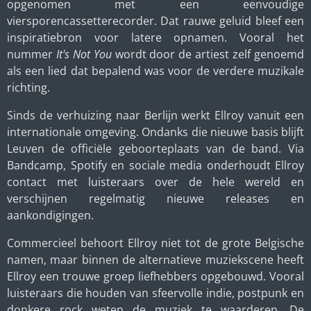
opgenomen met een eenvoudige
viersporencassetterecorder. Dat rauwe geluid bleef een
inspiratiebron voor latere opnamen. Vooral het
nummer
It's Not You
wordt door de artiest zelf genoemd
als een lied dat bepalend was voor de verdere muzikale
richting.
Sinds de verhuizing naar Berlijn werkt Ellroy vanuit een
internationale omgeving. Ondanks die nieuwe basis blijft
Leuven de officiële geboorteplaats van de band. Via
Bandcamp, Spotify en sociale media onderhoudt Ellroy
contact met luisteraars over de hele wereld en
verschijnen regelmatig nieuwe releases en
aankondigingen.
Commercieel behoort Ellroy niet tot de grote Belgische
namen, maar binnen de alternatieve muziekscene heeft
Ellroy een trouwe groep liefhebbers opgebouwd. Vooral
luisteraars die houden van sfeervolle indie, postpunk en
donkere rock weten de muziek te waarderen. De