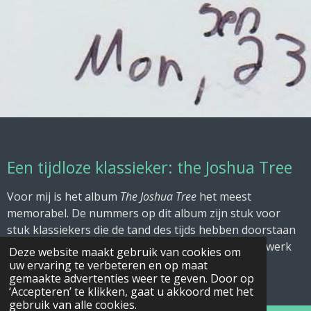
Een tijdloze klassieker: the Joshua Tree
Voor mij is het album
The Joshua Tree
het meest
memorabel. De nummers op dit album zijn stuk voor
stuk klassiekers die de tand des tijds hebben doorstaan
en nog steeds diep resoneren. Het is een meesterwerk
Deze website maakt gebruik van cookies om
dat je simpelweg gehoord moet hebben.
uw ervaring te verbeteren en op maat
gemaakte advertenties weer te geven. Door op
‘Accepteren’ te klikken, gaat u akkoord met het
gebruik van alle cookies.