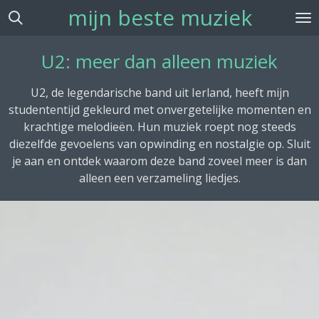
mijn beste muziek
Ga
direct
naar
U2: meer dan alleen muziek
de
hoofdinhoud
U2, de legendarische band uit Ierland, heeft mijn
studententijd gekleurd met onvergetelijke momenten en
krachtige melodieën. Hun muziek roept nog steeds
diezelfde gevoelens van opwinding en nostalgie op. Sluit
je aan en ontdek waarom deze band zoveel meer is dan
alleen een verzameling liedjes.