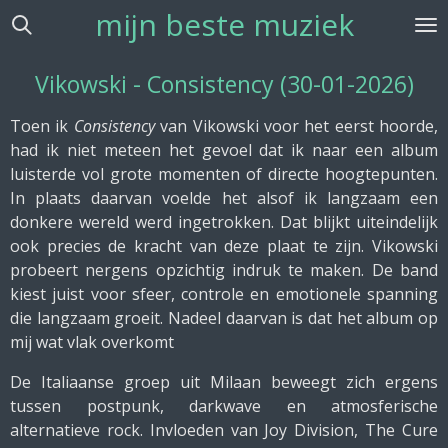
mijn beste muziek
Ga
direct
naar
Vikowski - Consistency (30-01-2026)
de
hoofdinhoud
Toen ik
Consistency
van Vikowski voor het eerst hoorde,
had ik niet meteen het gevoel dat ik naar een album
luisterde vol grote momenten of directe hoogtepunten.
In plaats daarvan voelde het alsof ik langzaam een
donkere wereld werd ingetrokken. Dat blijkt uiteindelijk
ook precies de kracht van deze plaat te zijn. Vikowski
probeert nergens opzichtig indruk te maken. De band
kiest juist voor sfeer, controle en emotionele spanning
die langzaam groeit. Nadeel daarvan is dat het album op
mij wat vlak overkomt
De Italiaanse groep uit Milaan beweegt zich ergens
tussen postpunk, darkwave en atmosferische
alternatieve rock. Invloeden van Joy Division, The Cure