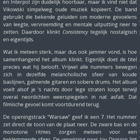
en Interpol zijn duidelijk hoorbaar, maar ik vind niet dat
Vikowski simpelweg oude muziek kopieert. De band
gebruikt die bekende geluiden om moderne gevoelens
van leegte, vervreemding en mentale uitputting neer te
zetten. Daardoor klinkt
Consistency
tegelijk nostalgisch
en eigentijds.
Wat ik meteen sterk, maar dus ook jammer vond, is hoe
samenhangend het album klinkt. Eigenlijk doet de titel
precies wat hij belooft. Vrijwel alle nummers bewegen
zich in dezelfde melancholische sfeer van koude
baslijnen, galmende gitaren en sobere drums. Het album
voelt alsof je ’s nachts door lege straten loopt terwijl
overal neonlichten weerspiegelen in nat asfalt. Dat
filmische gevoel komt voortdurend terug.
De openingstrack “Warsaw” geef ik een 7. Het nummer
zet direct de toon van de plaat neer. De zware bas en de
monotone ritmes zorgen meteen voor een
beklemmende sfeer. De verwijzing naar Joy Division ligt