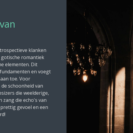
 van
ntrospectieve klanken
 gotische romantiek
he elementen. Dit
kfundamenten en voegt
 aan toe. Voor
m de schoonheid van
sizers die weelderige,
 zang die echo's van
prettig gevoel en een
rd!