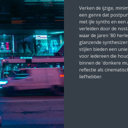
Verken de ijzige, minim
een genre dat postpunk
met ijle synths en een a
verleiden door de nost
waar de jaren '80 herl
glanzende synthesizer
stijlen bieden een uni
voor iedereen die houd
binnen de 'donkere muz
reflectie als cinemati
liefhebber.