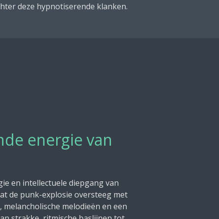
chter deze hypnotiserende klanken.
nde energie van
ie en intellectuele diepgang van
at de punk-explosie oversteeg met
, melancholische melodieën en een
an strakke, ritmische baslijnen tot