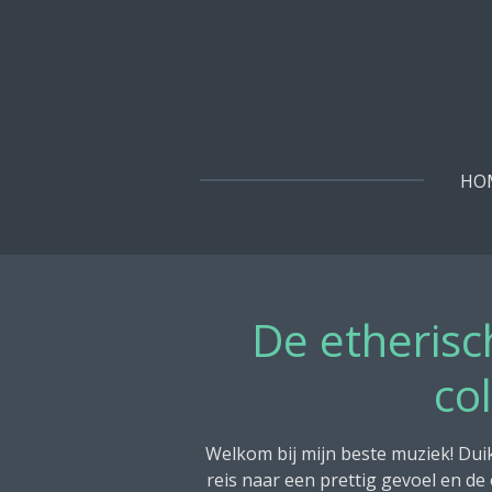
Ga
direct
naar
de
hoofdinhoud
HO
De etherisc
co
Welkom bij mijn beste muziek! Dui
reis naar een prettig gevoel en d