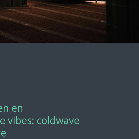
ken en
he vibes: coldwave
ve