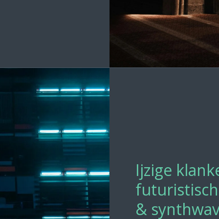
Ijzige klan
futuristisc
& synthwa