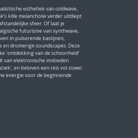
alistische esthetiek van coldwave,
’s kille melancholie verder uitdiept
fstandelijke sfeer. Of laat je
algische futurisme van synthwave,
even in pulserende baslijnen,
s en dromerige soundscapes. Deze
eke 'ontdekking van de schoonheid'
t van elektronische invloeden
iek', en beloven een reis vol zowel
sche energie voor de beginnende