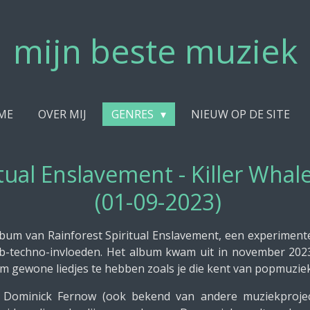
mijn beste muziek
ME
OVER MIJ
GENRES
NIEUW OP DE SITE
itual Enslavement - Killer W
(01-09-2023)
lbum van Rainforest Spiritual Enslavement, een experimente
-techno-invloeden. Het album kwam uit in november 2023
m gewone liedjes te hebben zoals je die kent van popmuziek
r Dominick Fernow (ook bekend van andere muziekproject