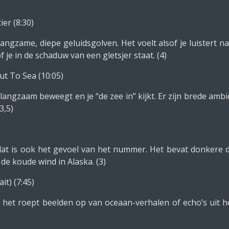
er (8:30)
zame, diepe geluidsgolven. Het voelt alsof je luistert naar
f je in de schaduw van een gletsjer staat. (4)
ut To Sea (10:05)
ek langzaam beweegt en je “de zee in” kijkt. Er zijn brede am
3,5)
 dat is ook het gevoel van het nummer. Het bevat donkere 
de koude wind in Alaska. (3)
it) (7:45)
r: het roept beelden op van oceaan-verhalen of echo’s uit h
)