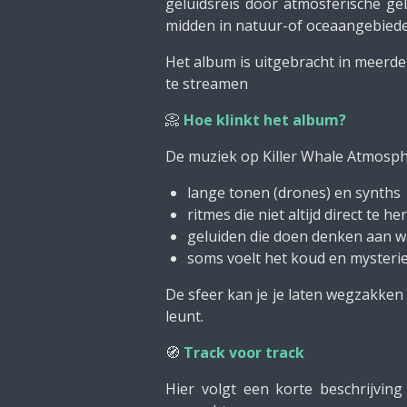
geluidsreis door atmosferische gel
midden in natuur-of oceaangebieden 
Het album is uitgebracht in meerder
te streamen
📀
Hoe klinkt het album?
De muziek op Killer Whale Atmosphe
lange tonen (drones) en synths
ritmes die niet altijd direct te h
geluiden die doen denken aan wa
soms voelt het koud en mysteri
De sfeer kan je je laten wegzakken 
leunt.
🧭
Track voor track
Hier volgt een korte beschrijvi