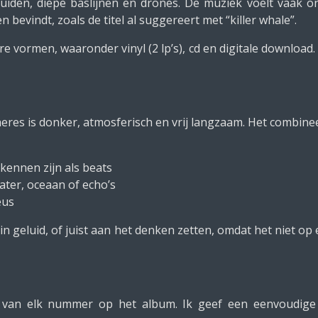
uiden, diepe baslijnen en drones. De muziek voelt vaak onw
bevindt, zoals de titel al suggereert met “killer whale”.
e vormen, waaronder vinyl (2 lp’s), cd en digitale downloa
res is donker, atmosferisch en vrij langzaam. Het combinee
erkennen zijn als beats
ter, oceaan of echo’s
eus
in geluid, of juist aan het denken zetten, omdat het niet op
ng van elk nummer op het album. Ik geef een eenvoudige