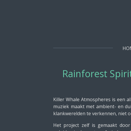
Ga
direct
naar
de
hoofdinhoud
HO
Rainforest Spir
Killer Whale Atmospheres is een a
muziek maakt met ambient- en dub
klankwerelden te verkennen, niet o
Het project zelf is gemaakt doo