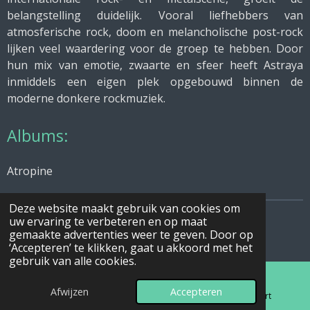
belangstelling duidelijk. Vooral liefhebbers van
atmosferische rock, doom en melancholische post-rock
lijken veel waardering voor de groep te hebben. Door
hun mix van emotie, zwaarte en sfeer heeft Astraya
inmiddels een eigen plek opgebouwd binnen de
moderne donkere rockmuziek.
Albums:
Atropine
Deze website maakt gebruik van cookies om
uw ervaring te verbeteren en op maat
© 2026 mijn beste muziek
gemaakte advertenties weer te geven. Door op
Powered by
JouwWeb
‘Accepteren’ te klikken, gaat u akkoord met het
gebruik van alle cookies.
Afwijzen
Accepteren
E-mailadres
Telefoonnummer
Kaart