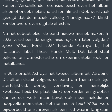
komen. Verschillende recensies beschreven het album
als emotioneel, melancholisch en filmisch. Ook werd vaak
gezegd dat de muziek volledig “handgemaakt” klinkt,
zonder overdreven digitale effecten.
Na het debuut bleef de band nieuwe muziek maken. In
2023 verscheen de single
Heliotropic
en later volgde
A
Spark Within
. Rond 2024 tekende Astraya bij het
Italiaanse label These Hands Melt. Dat label staat
bekend om atmosferische en experimentele rock- en
metalbands.
In 2026 bracht Astraya het tweede album uit: Atropine.
Dit album draait volgens de band om thema’s als tijd,
sterfelijkheid, oorlog, verslaving en menselijke
kwetsbaarheid. De plaat klinkt donkerder en grootser
dan eerder werk, maar bevat ook meer melodie en
hoopvolle momenten. Het nummer
A Spark Within
werd
bijvoorbeeld omschreven als een lied waarin langzaam