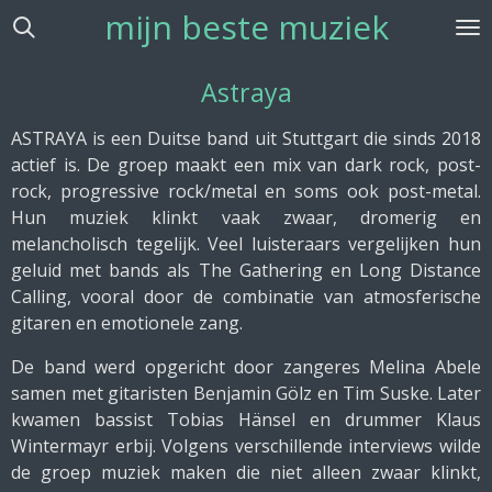
mijn beste muziek
Ga
direct
naar
Astraya
de
hoofdinhoud
ASTRAYA is een Duitse band uit Stuttgart die sinds 2018
actief is. De groep maakt een mix van dark rock, post-
rock, progressive rock/metal en soms ook post-metal.
Hun muziek klinkt vaak zwaar, dromerig en
melancholisch tegelijk. Veel luisteraars vergelijken hun
geluid met bands als The Gathering en Long Distance
Calling, vooral door de combinatie van atmosferische
gitaren en emotionele zang.
De band werd opgericht door zangeres Melina Abele
samen met gitaristen Benjamin Gölz en Tim Suske. Later
kwamen bassist Tobias Hänsel en drummer Klaus
Wintermayr erbij. Volgens verschillende interviews wilde
de groep muziek maken die niet alleen zwaar klinkt,