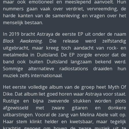
maar ook emotioneel en meeslepend aanvoelt. Hun
nummers gaan vaak over verdriet, vervreemding, de
harde kanten van de samenleving en vragen over het
menselijk bestaan.
In 2019 bracht Astraya de eerste EP uit onder de naam
Black Awakening
. Die release werd zelfstandig
uitgebracht, maar kreeg toch aandacht van rock- en
metalmedia in Duitsland. De EP zorgde ervoor dat de
band ook buiten Duitsland langzaam bekend werd.
Sommige alternatieve radiostations draaiden hun
muziek zelfs internationaal.
Het eerste volledige album van de groep heet Myth Of
Dike. Dat album liet goed horen waar Astraya voor staat.
Rustige en bijna zwevende stukken worden plots
afgewisseld met zware gitaren en donkere
uitbarstingen. Vooral de zang van Melina Abele valt op.
Haar stem klinkt helder en kwetsbaar, maar tegelijk
krachtig genoeg om boven de zware muziek uit te