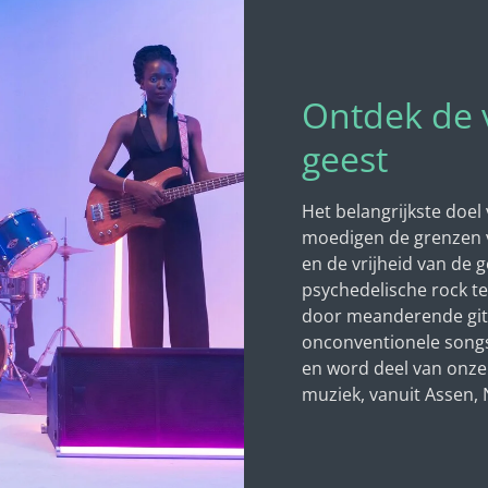
Ontdek de v
geest
Het belangrijkste doel
moedigen de grenzen v
en de vrijheid van de 
psychedelische rock te
door meanderende gita
onconventionele songst
en word deel van onz
muziek, vanuit Assen,