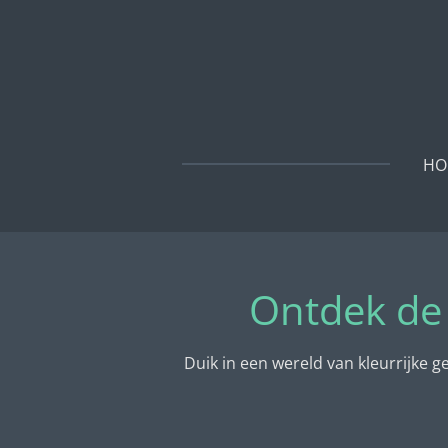
Ga
direct
naar
de
hoofdinhoud
HO
Ontdek de 
Duik in een wereld van kleurrijke 