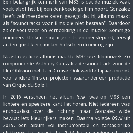
Een belangrijk kenmerk van M83 is dat de muziek vaak
voelt alsof het bij een denkbeeldige film hoort. Gonzalez
heeft zelf meerdere keren gezegd dat hij albums maakt
als “soundtracks voor films die niet bestaan”. Daardoor
zit er veel sfeer en verbeelding in de muziek. Sommige
nummers klinken enorm groots en meeslepend, terwijl
andere juist klein, melancholisch en dromerig zijn.
Naast reguliere albums maakte M83 ook filmmuziek. Zo
componeerde Anthony Gonzalez de soundtrack voor de
film Oblivion met Tom Cruise. Ook werkte hij aan muziek
voor andere films en projecten, waaronder een productie
van Cirque du Soleil.
In 2016 verscheen het album
Junk
, waarop M83 een
lichtere en speelsere kant liet horen. Niet iedereen was
enthousiast over die richting, maar Gonzalez wilde
bewust iets kleurrijkers maken. Daarna volgde
DSVII
uit
2019, een album vol instrumentale en fantasierijke
elektronische muziek. In 2023 kwam
Fantasy
uit, een