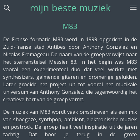
mijn beste muziek
Ga
direct
naar
M83
de
hoofdinhoud
De Franse formatie M83 werd in 1999 opgericht in de
Zuid-Franse stad Antibes door Anthony Gonzalez en
Nicolas Fromageau. De naam van de groep verwijst naar
het sterrenstelsel Messier 83. In het begin was M83
vooral een experimenteel duo dat veel werkte met
synthesizers, galmende gitaren en dromerige geluiden.
Later groeide het project uit tot vooral het muzikale
universum van Anthony Gonzalez, die tegenwoordig het
creatieve hart van de groep vormt.
De muziek van M83 wordt vaak omschreven als een mix
van shoegaze, synthpop, ambient, elektronische muziek
en postrock. De groep haalt veel inspiratie uit de jaren
tachtig. Dat hoor je terug in de grote