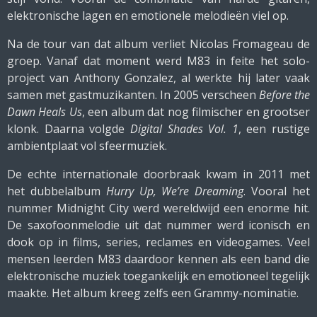
elektronische lagen en emotionele melodieën viel op.
Na de tour van dat album verliet Nicolas Fromageau de
groep. Vanaf dat moment werd M83 in feite het solo-
project van Anthony Gonzalez, al werkte hij later vaak
samen met gastmuzikanten. In 2005 verscheen
Before the
Dawn Heals Us
, een album dat nog filmischer en grootser
klonk. Daarna volgde
Digital Shades Vol. 1
, een rustige
ambientplaat vol sfeermuziek.
De echte internationale doorbraak kwam in 2011 met
het dubbelalbum
Hurry Up, We’re Dreaming
. Vooral het
nummer Midnight City werd wereldwijd een enorme hit.
De saxofoonmelodie uit dat nummer werd iconisch en
dook op in films, series, reclames en videogames. Veel
mensen leerden M83 daardoor kennen als een band die
elektronische muziek toegankelijk en emotioneel tegelijk
maakte. Het album kreeg zelfs een Grammy-nominatie.