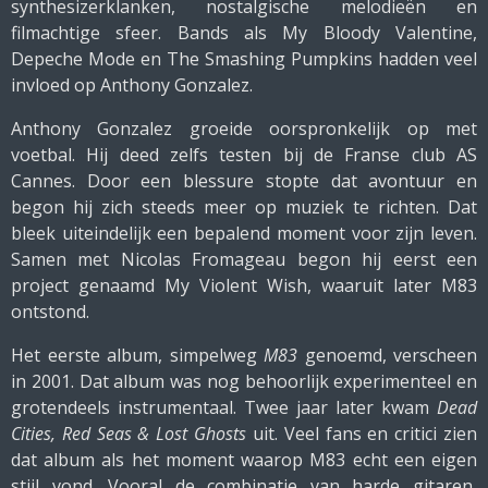
synthesizerklanken, nostalgische melodieën en
filmachtige sfeer. Bands als My Bloody Valentine,
Depeche Mode en The Smashing Pumpkins hadden veel
invloed op Anthony Gonzalez.
Anthony Gonzalez groeide oorspronkelijk op met
voetbal. Hij deed zelfs testen bij de Franse club AS
Cannes. Door een blessure stopte dat avontuur en
begon hij zich steeds meer op muziek te richten. Dat
bleek uiteindelijk een bepalend moment voor zijn leven.
Samen met Nicolas Fromageau begon hij eerst een
project genaamd My Violent Wish, waaruit later M83
ontstond.
Het eerste album, simpelweg
M83
genoemd, verscheen
in 2001. Dat album was nog behoorlijk experimenteel en
grotendeels instrumentaal. Twee jaar later kwam
Dead
Cities, Red Seas & Lost Ghosts
uit. Veel fans en critici zien
dat album als het moment waarop M83 echt een eigen
stijl vond. Vooral de combinatie van harde gitaren,