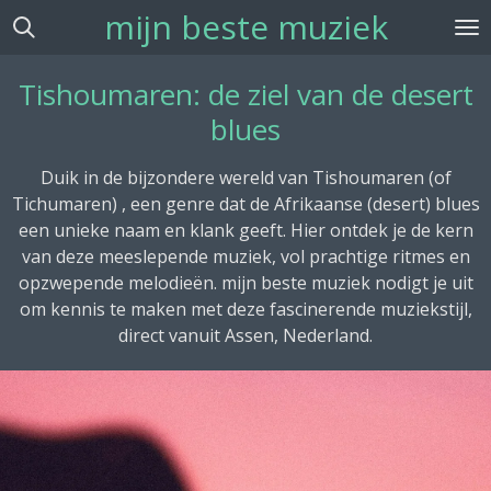
mijn beste muziek
Ga
direct
naar
Tishoumaren: de ziel van de desert
de
blues
hoofdinhoud
Duik in de bijzondere wereld van Tishoumaren (of
Tichumaren) , een genre dat de Afrikaanse (desert) blues
een unieke naam en klank geeft. Hier ontdek je de kern
van deze meeslepende muziek, vol prachtige ritmes en
opzwepende melodieën. mijn beste muziek nodigt je uit
om kennis te maken met deze fascinerende muziekstijl,
direct vanuit Assen, Nederland.