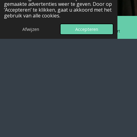
gemaakte advertenties weer te geven. Door op
‘Accepteren’ te klikken, gaat u akkoord met het
gebruik van alle cookies.
Afwijzen
Accepteren
E-mailadres
Telefoonnummer
Kaart
Mooie ritmes en opzwepende klanken
Laat je meevoeren door de prachtige ritmes van
Tishoumaren. Deze muziek kenmerkt zich door haar
hypnotiserende gitaarlijnen, vaak ondersteund door een
pulserende percussie en bezwerende zang. Het is een