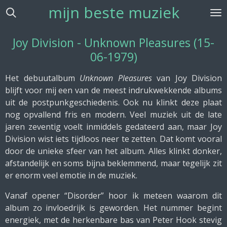
mijn beste muziek
Ga
direct
naar
Joy Division - Unknown Pleasures (15-
de
06-1979)
hoofdinhoud
Het debuutalbum
Unknown Pleasures
van Joy Division
blijft voor mij een van de meest indrukwekkende albums
uit de postpunkgeschiedenis. Ook nu klinkt deze plaat
nog opvallend fris en modern. Veel muziek uit de late
jaren zeventig voelt inmiddels gedateerd aan, maar Joy
Division wist iets tijdloos neer te zetten. Dat komt vooral
door de unieke sfeer van het album. Alles klinkt donker,
afstandelijk en soms bijna beklemmend, maar tegelijk zit
er enorm veel emotie in de muziek.
Vanaf opener “Disorder” hoor ik meteen waarom dit
album zo invloedrijk is geworden. Het nummer begint
energiek, met de herkenbare bas van Peter Hook stevig