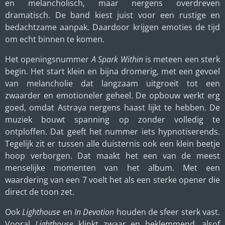
en melancholisch, maar nergens overdreven
dramatisch. De band kiest juist voor een rustige en
bedachtzame aanpak. Daardoor krijgen emoties de tijd
om echt binnen te komen.
Het openingsnummer
A Spark Within
is meteen een sterk
begin. Het start klein en bijna dromerig, met een gevoel
van melancholie dat langzaam uitgroeit tot een
zwaarder en emotioneler geheel. De opbouw werkt erg
goed, omdat Astraya nergens haast lijkt te hebben. De
muziek bouwt spanning op zonder volledig te
ontploffen. Dat geeft het nummer iets hypnotiserends.
Tegelijk zit er tussen alle duisternis ook een klein beetje
hoop verborgen. Dat maakt het een van de meest
menselijke momenten van het album. Met een
waardering van een 7 voelt het als een sterke opener die
direct de toon zet.
Ook
Lighthouse
en
In Devotion
houden de sfeer sterk vast.
Vooral
Lighthouse
klinkt zwaar en beklemmend, alsof