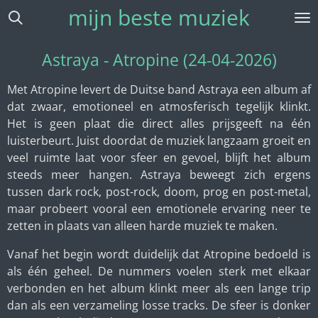
mijn beste muziek
Ga
direct
naar
Astraya - Atropine (24-04-2026)
de
hoofdinhoud
Met Atropine levert de Duitse band Astraya een album af
dat zwaar, emotioneel en atmosferisch tegelijk klinkt.
Het is geen plaat die direct alles prijsgeeft na één
luisterbeurt. Juist doordat de muziek langzaam groeit en
veel ruimte laat voor sfeer en gevoel, blijft het album
steeds meer hangen. Astraya beweegt zich ergens
tussen dark rock, post-rock, doom, prog en post-metal,
maar probeert vooral een emotionele ervaring neer te
zetten in plaats van alleen harde muziek te maken.
Vanaf het begin wordt duidelijk dat Atropine bedoeld is
als één geheel. De nummers voelen sterk met elkaar
verbonden en het album klinkt meer als een lange trip
dan als een verzameling losse tracks. De sfeer is donker