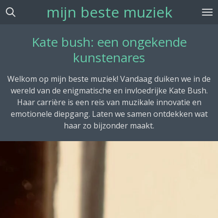
mijn beste muziek
Ga
direct
naar
Kate bush: een ongekende
de
kunstenares
hoofdinhoud
Welkom op mijn beste muziek! Vandaag duiken we in de
wereld van de enigmatische en invloedrijke Kate Bush.
Haar carrière is een reis van muzikale innovatie en
emotionele diepgang. Laten we samen ontdekken wat
haar zo bijzonder maakt.