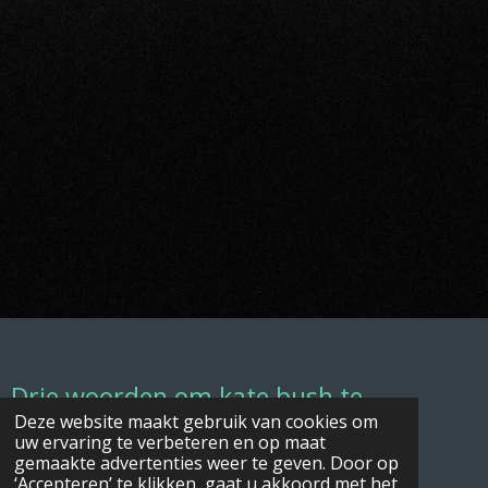
Drie woorden om kate bush te
omschrijven
Deze website maakt gebruik van cookies om
uw ervaring te verbeteren en op maat
gemaakte advertenties weer te geven. Door op
Als ik Kate Bush in drie woorden zou moeten
‘Accepteren’ te klikken, gaat u akkoord met het