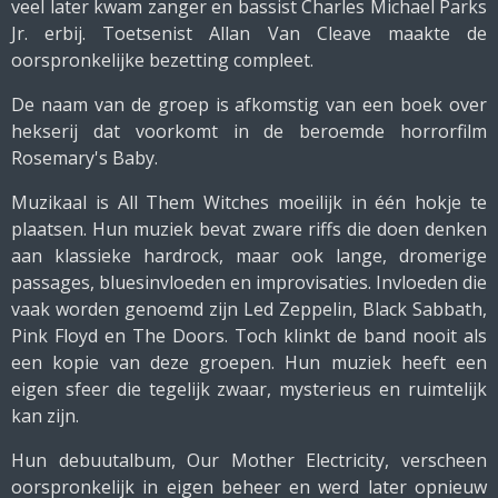
veel later kwam zanger en bassist
Charles Michael Parks
Jr.
erbij. Toetsenist
Allan Van Cleave
maakte de
oorspronkelijke bezetting compleet.
De naam van de groep is afkomstig van een boek over
hekserij dat voorkomt in de beroemde horrorfilm
Rosemary's Baby
.
Muzikaal is All Them Witches moeilijk in één hokje te
plaatsen. Hun muziek bevat zware riffs die doen denken
aan klassieke hardrock, maar ook lange, dromerige
passages, bluesinvloeden en improvisaties. Invloeden die
vaak worden genoemd zijn
Led Zeppelin
,
Black Sabbath
,
Pink Floyd
en
The Doors
. Toch klinkt de band nooit als
een kopie van deze groepen. Hun muziek heeft een
eigen sfeer die tegelijk zwaar, mysterieus en ruimtelijk
kan zijn.
Hun debuutalbum,
Our Mother Electricity
, verscheen
oorspronkelijk in eigen beheer en werd later opnieuw