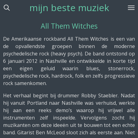
mijn beste muziek
Ga
direct
naar
All Them Witches
de
hoofdinhoud
De Amerikaanse rockband
All Them Witches
is een van
de opvallendste groepen binnen de moderne
psychedelische rock (heavy psych). De band ontstond op
6 januari 2012 in
Nashville
en ontwikkelde in korte tijd
een eigen geluid waarin blues, stonerrock,
psychedelische rock, hardrock, folk en zelfs progressieve
rock samenkomen.
Het verhaal begint bij drummer
Robby Staebler
. Nadat
hij vanuit Portland naar Nashville was verhuisd, werkte
hij aan een reeks demo’s waarop hij vrijwel alle
instrumenten zelf inspeelde. Vervolgens zocht hij
muzikanten om deze ideeën uit te bouwen tot een echte
band. Gitarist
Ben McLeod
sloot zich als eerste aan. Niet