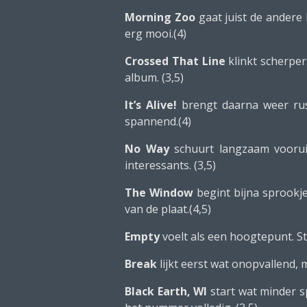
Morning Zoo
gaat juist de andere 
erg mooi.(4)
Crossed That Line
klinkt scherper
album. (3,5)
It’s Alive!
brengt daarna weer rust
spannend.(4)
No Way
schuurt langzaam vooruit
interessants. (3,5)
The Window
begint bijna sprookje
van de plaat.(4,5)
Empty
voelt als een hoogtepunt. St
Break
lijkt eerst wat onopvallend, m
Black Earth, WI
start wat minder s