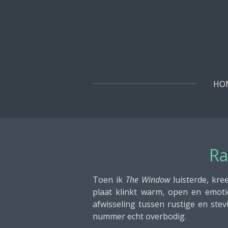
Ga
direct
naar
de
hoofdinhoud
HO
Ra
Toen ik
The Window
luisterde, kre
plaat klinkt warm, open en emotio
afwisseling tussen rustige en ste
nummer echt overbodig.