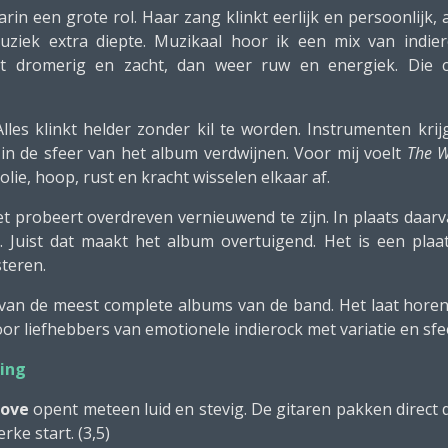
arin een grote rol. Haar zang klinkt eerlijk en persoonlijk, 
 muziek extra diepte. Muzikaal hoor ik een mix van indie
het dromerig en zacht, dan weer ruw en energiek. Die
 Alles klinkt helder zonder kil te worden. Instrumenten kr
in de sfeer van het album verdwijnen. Voor mij voelt
The 
ie, hoop, rust en kracht wisselen elkaar af.
iet probeert overdreven vernieuwend te zijn. In plaats daar
 Juist dat maakt het album overtuigend. Het is een plaa
steren.
van de meest complete albums van de band. Het laat horen 
Voor liefhebbers van emotionele indierock met variatie en sfe
ing
Love
opent meteen luid en stevig. De gitaren pakken direct
rke start. (3,5)