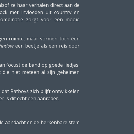
alsof ze haar verhalen direct aan de
rock met invloeden uit country en
 combinatie zorgt voor een mooie
ijgen ruimte, maar vormen toch één
Window
een beetje als een reis door
van focust de band op goede liedjes,
t die niet meteen al zijn geheimen
dat Ratboys zich blijft ontwikkelen
er is dit echt een aanrader.
 de aandacht en de herkenbare stem