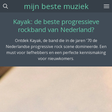
mijn beste muziek
Ga
direct
naar
Kayak: de beste progressieve
de
rockband van Nederland?
hoofdinhoud
Ontdek Kayak, de band die in de jaren '70 de
Nederlandse progressive rock scene domineerde. Een
must voor liefhebbers en een perfecte kennismaking
voor nieuwkomers.