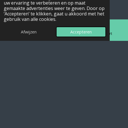
uw ervaring te verbeteren en op maat
meeslepen door hun meeslepende melodieën en
gemaakte advertenties weer te geven. Door op
virtuoze instrumentatie.
‘Accepteren’ te klikken, gaat u akkoord met het
gebruik van alle cookies.
Afwijzen
Accepteren
E-mailadres
Telefoonnummer
Kaart