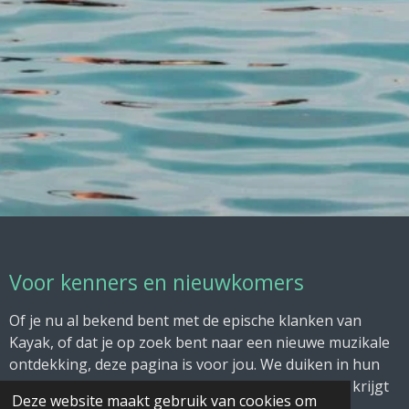
Voor kenners en nieuwkomers
Of je nu al bekend bent met de epische klanken van
Kayak, of dat je op zoek bent naar een nieuwe muzikale
ontdekking, deze pagina is voor jou. We duiken in hun
beste werk en hopen dat je na het lezen direct zin krijgt
Deze website maakt gebruik van cookies om
om een Kayak album te gaan beluisteren. Laat je