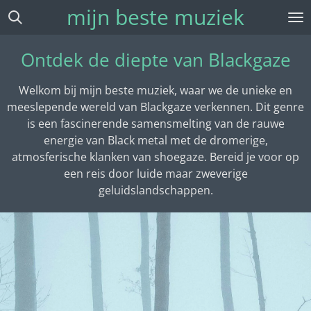
mijn beste muziek
Ga
direct
naar
Ontdek de diepte van Blackgaze
de
hoofdinhoud
Welkom bij mijn beste muziek, waar we de unieke en
meeslepende wereld van Blackgaze verkennen. Dit genre
is een fascinerende samensmelting van de rauwe
energie van Black metal met de dromerige,
atmosferische klanken van shoegaze. Bereid je voor op
een reis door luide maar zweverige
geluidslandschappen.