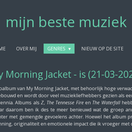
mijn beste muziek
ME
OVER MIJ
GENRES
NIEUW OP DE SITE
 Morning Jacket - is (21-03-20
dioalbum van My Morning Jacket, met behoorlijk hoge verwa
ouwd en wordt door veel muziekliefhebbers gezien als ee
ennia. Albums als
Z
,
The Tennesse Fire
en
The Waterfall
hebb
aar daarom ben ik des te meer benieuwd wat de groep ann
echter met gemengde gevoelens achter. Hoewel het album pr
anning, originaliteit en emotionele impact die ik vroeger met