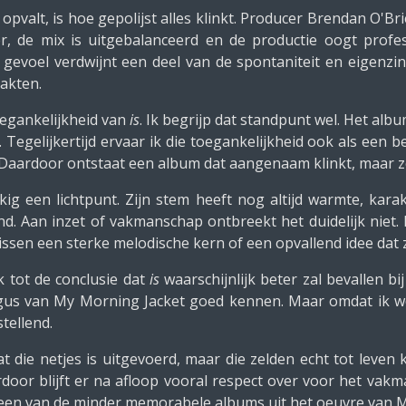
 opvalt, is hoe gepolijst alles klinkt. Producer Brendan O'B
r, de mix is uitgebalanceerd en de productie oogt profe
gevoel verdwijnt een deel van de spontaniteit en eigenz
akten.
oegankelijkheid van
is
. Ik begrijp dat standpunt wel. Het alb
gelijkertijd ervaar ik die toegankelijkheid ook als een b
. Daardoor ontstaat een album dat aangenaam klinkt, maar z
kkig een lichtpunt. Zijn stem heeft nog altijd warmte, kar
d. Aan inzet of vakmanschap ontbreekt het duidelijk niet. 
ssen een sterke melodische kern of een opvallend idee dat z
 tot de conclusie dat
is
waarschijnlijk beter zal bevallen b
gus van My Morning Jacket goed kennen. Maar omdat ik we
stellend.
t die netjes is uitgevoerd, maar die zelden echt tot leven 
door blijft er na afloop vooral respect over voor het vak
dit een van de minder memorabele albums uit het oeuvre van 