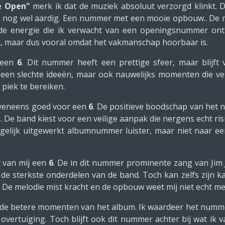
e Open"
merk ik dat de muziek absoluut verzorgd klinkt. De
 is nog wel aardig. Een nummer met een mooie opbouw.. De m
 energie die ik verwacht van een openingsnummer ontbr
lijk, maar dus vooral omdat het vakmanschap hoorbaar is.
j een
6
. Dit nummer heeft een prettige sfeer, maar blijft
 geen slechte ideeën, maar ook nauwelijks momenten die v
 piek te bereiken.
eveneens goed voor een
6
. De positieve boodschap van het 
 De band kiest voor een veilige aanpak die nergens echt risic
degelijk uitgewerkt albumnummer luister, maar niet naar ee
t van mij een
6
. De in dit nummer prominente zang van Jim
 de sterkste onderdelen van de band. Toch kan zelfs zijn 
 De melodie mist kracht en de opbouw weet mij niet echt m
 de betere momenten van het album. Ik waardeer het num
overtuiging. Toch blijft ook dit nummer achter bij wat ik