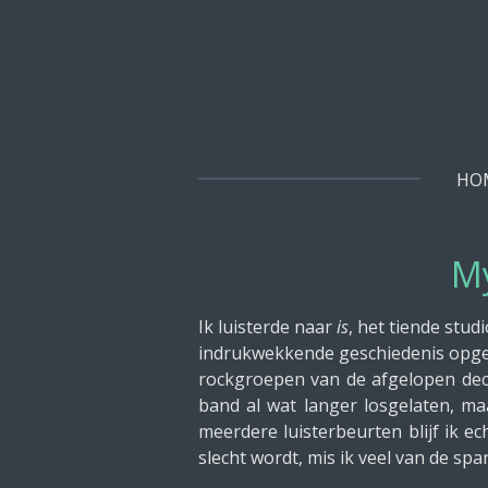
Ga
direct
naar
de
hoofdinhoud
HO
My
Ik luisterde naar
is
, het tiende stu
indrukwekkende geschiedenis opgeb
rockgroepen van de afgelopen dec
band al wat langer losgelaten, m
meerdere luisterbeurten blijf ik 
slecht wordt, mis ik veel van de sp