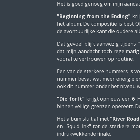
Het is goed genoeg om mijn aandac
"Beginning from the Ending"
kri
het album. De compositie is best OK
de avontuurlijke kant die oudere a
Dat gevoel blijft aanwezig tijdens
dat mijn aandacht toch regelmatig
vooral te vertrouwen op routine.
Een van de sterkere nummers is v
nummer bevat wat meer energie en l
ook dit nummer onder het niveau w
"Die for It"
krijgt opnieuw een
6
. 
binnen veilige grenzen opereert. D
Het album sluit af met
"River Road
en "Squid Ink" tot de sterkere mo
indrukwekkende finale.