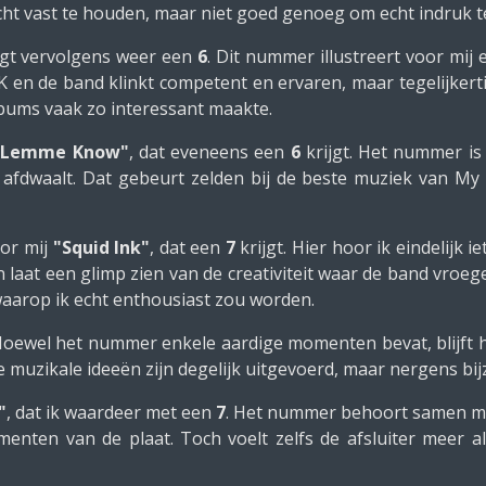
ht vast te houden, maar niet goed genoeg om echt indruk 
jgt vervolgens weer een
6
. Dit nummer illustreert voor mi
 en de band klinkt competent en ervaren, maar tegelijkerti
lbums vaak zo interessant maakte.
"Lemme Know"
, dat eveneens een
6
krijgt. Het nummer is
 afdwaalt. Dat gebeurt zelden bij de beste muziek van My M
oor mij
"Squid Ink"
, dat een
7
krijgt. Hier hoor ik eindelijk 
aat een glimp zien van de creativiteit waar de band vroeg
aarop ik echt enthousiast zou worden.
Hoewel het nummer enkele aardige momenten bevat, blijft 
e muzikale ideeën zijn degelijk uitgevoerd, maar nergens b
"
, dat ik waardeer met een
7
. Het nummer behoort samen me
menten van de plaat. Toch voelt zelfs de afsluiter meer a