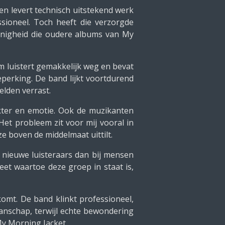
rien levert technisch uitstekend werk
ssioneel. Toch heeft die verzorgde
innigheid die oudere albums van My
um luistert gemakkelijk weg en bevat
eperking. De band lijkt voortdurend
elden verrast.
akter en emotie. Ook de muzikanten
Het probleem zit voor mij vooral in
e boven de middelmaat uittilt.
ij nieuwe luisteraars dan bij mensen
et waartoe deze groep in staat is,
komt. De band klinkt professioneel,
manschap, terwijl echte bewondering
My Morning Jacket.