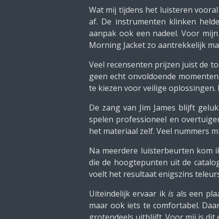
Wat mij tijdens het luisteren vooral
af. De instrumenten klinken helde
aanpak ook een nadeel. Voor mijn 
Morning Jacket zo aantrekkelijk ma
Veel recensenten prijzen juist de t
geen echt onvoldoende momenten. Te
te kiezen voor veilige oplossingen
De zang van Jim James blijft gelu
spelen professioneel en overtuigen
het materiaal zelf. Veel nummers mi
Na meerdere luisterbeurten kom ik
die de hoogtepunten uit de catalo
voelt het resultaat enigszins teleur
Uiteindelijk ervaar ik
is
als een plaa
maar ook iets te comfortabel. Daar
grotendeels uitblijft. Voor mij is 