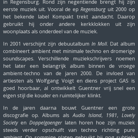
in Regensburg. Rond zijn negentiende brengt hij zijn
eerste muziek uit. Vooral de ep
Regensburg
uit 2000 op
het bekende label Kompakt trekt aandacht. Daarop
gebruikt hij onder andere kerkklokken uit zijn
woonplaats als onderdeel van de muziek.
In 2001 verschijnt zijn debuutalbum
In Moll
. Dat album
combineert ambient met minimale techno en dromerige
soundscapes. Verschillende muziekschrijvers noemen
het later een belangrijk album binnen de vroege
ambient-techno van de jaren 2000. De invloed van
artiesten als Wolfgang Voigt en diens project GAS is
goed hoorbaar, al ontwikkelt Guentner vrij snel een
eigen stijl die kouder en ruimtelijker klinkt.
In de jaren daarna bouwt Guentner een grote
discografie op. Albums als
Audio Island
,
1981
,
Lovely
Society
en
Doppelgaenger
laten horen hoe zijn muziek
steeds verder opschuift van techno richting pure
ambient. Op sommige platen gebruikt hij nog subtiele