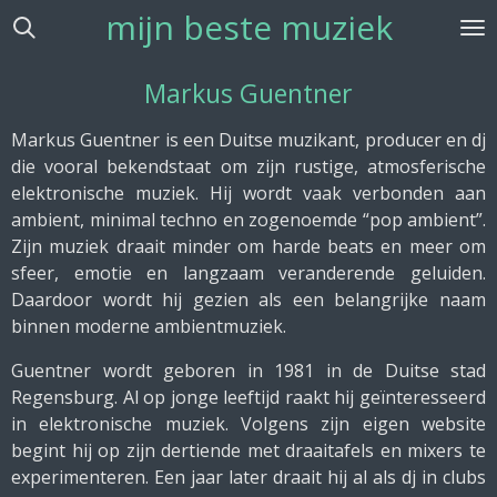
mijn beste muziek
Ga
direct
naar
Markus Guentner
de
hoofdinhoud
Markus Guentner is een Duitse muzikant, producer en dj
die vooral bekendstaat om zijn rustige, atmosferische
elektronische muziek. Hij wordt vaak verbonden aan
ambient, minimal techno en zogenoemde “pop ambient”.
Zijn muziek draait minder om harde beats en meer om
sfeer, emotie en langzaam veranderende geluiden.
Daardoor wordt hij gezien als een belangrijke naam
binnen moderne ambientmuziek.
Guentner wordt geboren in 1981 in de Duitse stad
Regensburg. Al op jonge leeftijd raakt hij geïnteresseerd
in elektronische muziek. Volgens zijn eigen website
begint hij op zijn dertiende met draaitafels en mixers te
experimenteren. Een jaar later draait hij al als dj in clubs