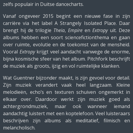
zelfs populair in Duitse dancecharts.
Vanaf ongeveer 2015 begint een nieuwe fase in zijn
carrière via het label A Strangely Isolated Place. Daar
brengt hij de trilogie
Theia
,
Empire
en
Extropy
uit. Deze
albums hebben een soort sciencefictionthema en gaan
over ruimte, evolutie en de toekomst van de mensheid.
Vooral
Extropy
krijgt veel aandacht vanwege de enorme,
bijna kosmische sfeer van het album. Pitchfork beschrijft
de muziek als groots, ijzig en vol ruimtelijke klanken.
Wat Guentner bijzonder maakt, is zijn gevoel voor detail.
Zijn muziek verandert vaak heel langzaam. Kleine
melodieën, echo’s en texturen schuiven ongemerkt in
elkaar over. Daardoor werkt zijn muziek goed als
achtergrondmuziek, maar ook wanneer iemand
aandachtig luistert met een koptelefoon. Veel luisteraars
beschrijven zijn albums als meditatief, filmisch en
melancholisch.