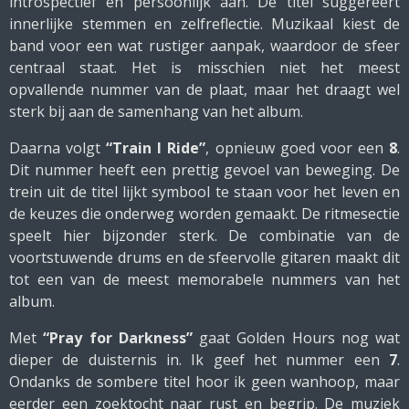
introspectief en persoonlijk aan. De titel suggereert
innerlijke stemmen en zelfreflectie. Muzikaal kiest de
band voor een wat rustiger aanpak, waardoor de sfeer
centraal staat. Het is misschien niet het meest
opvallende nummer van de plaat, maar het draagt wel
sterk bij aan de samenhang van het album.
Daarna volgt
“Train I Ride”
, opnieuw goed voor een
8
.
Dit nummer heeft een prettig gevoel van beweging. De
trein uit de titel lijkt symbool te staan voor het leven en
de keuzes die onderweg worden gemaakt. De ritmesectie
speelt hier bijzonder sterk. De combinatie van de
voortstuwende drums en de sfeervolle gitaren maakt dit
tot een van de meest memorabele nummers van het
album.
Met
“Pray for Darkness”
gaat Golden Hours nog wat
dieper de duisternis in. Ik geef het nummer een
7
.
Ondanks de sombere titel hoor ik geen wanhoop, maar
eerder een zoektocht naar rust en begrip. De muziek