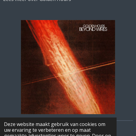
Deze website maakt gebruik van cookies om
uw ervaring te verbeteren en op maat
© 2026 mijn beste muziek
gemaakte advertenties weer te geven. Door op