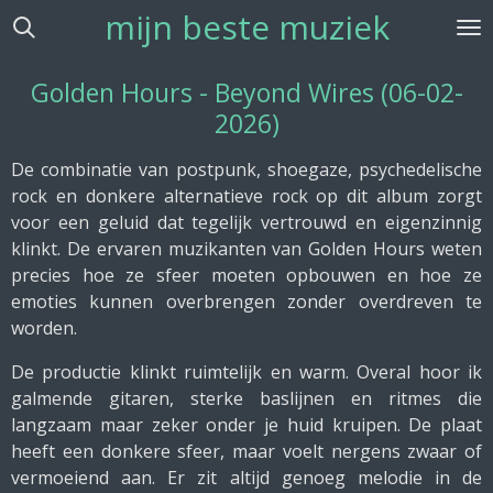
mijn beste muziek
Ga
direct
naar
Golden Hours - Beyond Wires (06-02-
de
2026)
hoofdinhoud
De combinatie van postpunk, shoegaze, psychedelische
rock en donkere alternatieve rock op dit album zorgt
voor een geluid dat tegelijk vertrouwd en eigenzinnig
klinkt. De ervaren muzikanten van Golden Hours weten
precies hoe ze sfeer moeten opbouwen en hoe ze
emoties kunnen overbrengen zonder overdreven te
worden.
De productie klinkt ruimtelijk en warm. Overal hoor ik
galmende gitaren, sterke baslijnen en ritmes die
langzaam maar zeker onder je huid kruipen. De plaat
heeft een donkere sfeer, maar voelt nergens zwaar of
vermoeiend aan. Er zit altijd genoeg melodie in de