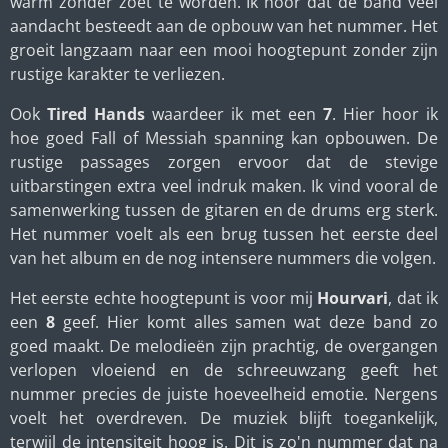
warm zonder zoet te worden. Ik hoor dat de band veel
aandacht besteedt aan de opbouw van het nummer. Het
groeit langzaam naar een mooi hoogtepunt zonder zijn
rustige karakter te verliezen.
Ook
Tired Hands
waardeer ik met een
7
. Hier hoor ik
hoe goed Fall of Messiah spanning kan opbouwen. De
rustige passages zorgen ervoor dat de stevige
uitbarstingen extra veel indruk maken. Ik vind vooral de
samenwerking tussen de gitaren en de drums erg sterk.
Het nummer voelt als een brug tussen het eerste deel
van het album en de nog intensere nummers die volgen.
Het eerste echte hoogtepunt is voor mij
Hourvari
, dat ik
een
8
geef. Hier komt alles samen wat deze band zo
goed maakt. De melodieën zijn prachtig, de overgangen
verlopen vloeiend en de schreeuwzang geeft het
nummer precies de juiste hoeveelheid emotie. Nergens
voelt het overdreven. De muziek blijft toegankelijk,
terwijl de intensiteit hoog is. Dit is zo'n nummer dat na