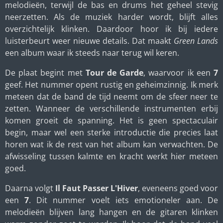
melodieën, terwijl de bas en drums het geheel stevig
neerzetten. Als de muziek harder wordt, blijft alles
overzichtelijk klinken. Daardoor hoor ik bij iedere
luisterbeurt weer nieuwe details. Dat maakt
Green Lands
een album waar ik steeds naar terug wil keren.
De plaat begint met
Tour de Garde
, waarvoor ik een
7
geef. Het nummer opent rustig en geheimzinnig. Ik merk
meteen dat de band de tijd neemt om de sfeer neer te
zetten. Wanneer de verschillende instrumenten erbij
komen groeit de spanning. Het is geen spectaculair
begin, maar wel een sterke introductie die precies laat
horen wat ik de rest van het album kan verwachten. De
afwisseling tussen kalmte en kracht werkt hier meteen
goed.
Daarna volgt
Il Faut Passer L'Hiver
, eveneens goed voor
een
7
. Dit nummer voelt iets emotioneler aan. De
melodieën blijven lang hangen en de gitaren klinken