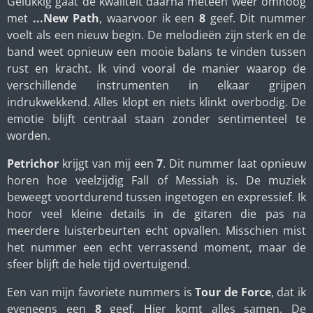
Gelukkig gaat de kwaliteit daarna meteen weer omhoog
met
...New Path
, waarvoor ik een
8
geef. Dit nummer
voelt als een nieuw begin. De melodieën zijn sterk en de
band weet opnieuw een mooie balans te vinden tussen
rust en kracht. Ik vind vooral de manier waarop de
verschillende instrumenten in elkaar grijpen
indrukwekkend. Alles klopt en niets klinkt overbodig. De
emotie blijft centraal staan zonder sentimenteel te
worden.
Petrichor
krijgt van mij een
7
. Dit nummer laat opnieuw
horen hoe veelzijdig Fall of Messiah is. De muziek
beweegt voortdurend tussen ingetogen en expressief. Ik
hoor veel kleine details in de gitaren die pas na
meerdere luisterbeurten echt opvallen. Misschien mist
het nummer een echt verrassend moment, maar de
sfeer blijft de hele tijd overtuigend.
Een van mijn favoriete nummers is
Tour de Force
, dat ik
eveneens een
8
geef. Hier komt alles samen. De