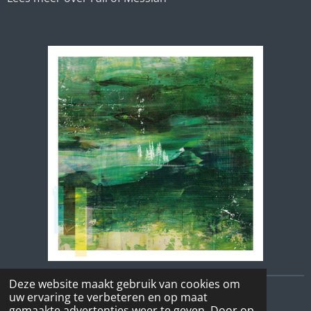
Deze website maakt gebruik van cookies om
uw ervaring te verbeteren en op maat
© 2026 mijn beste muziek
gemaakte advertenties weer te geven. Door op