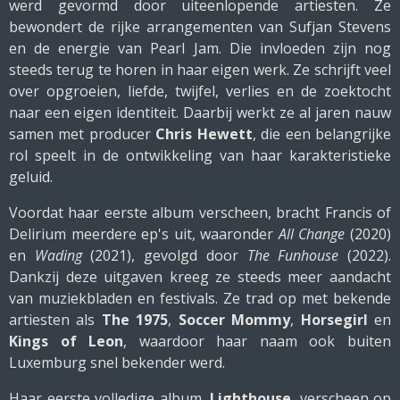
werd gevormd door uiteenlopende artiesten. Ze
bewondert de rijke arrangementen van Sufjan Stevens
en de energie van Pearl Jam. Die invloeden zijn nog
steeds terug te horen in haar eigen werk. Ze schrijft veel
over opgroeien, liefde, twijfel, verlies en de zoektocht
naar een eigen identiteit. Daarbij werkt ze al jaren nauw
samen met producer
Chris Hewett
, die een belangrijke
rol speelt in de ontwikkeling van haar karakteristieke
geluid.
Voordat haar eerste album verscheen, bracht Francis of
Delirium meerdere ep's uit, waaronder
All Change
(2020)
en
Wading
(2021), gevolgd door
The Funhouse
(2022).
Dankzij deze uitgaven kreeg ze steeds meer aandacht
van muziekbladen en festivals. Ze trad op met bekende
artiesten als
The 1975
,
Soccer Mommy
,
Horsegirl
en
Kings of Leon
, waardoor haar naam ook buiten
Luxemburg snel bekender werd.
Haar eerste volledige album,
Lighthouse
, verscheen op