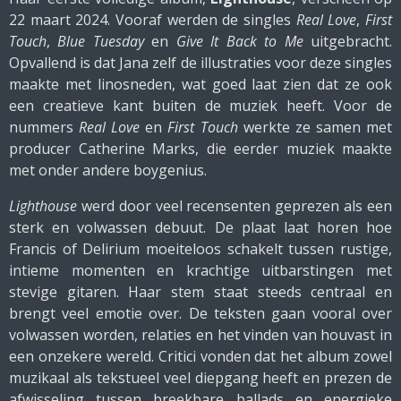
22 maart 2024. Vooraf werden de singles
Real Love
,
First
Touch
,
Blue Tuesday
en
Give It Back to Me
uitgebracht.
Opvallend is dat Jana zelf de illustraties voor deze singles
maakte met linosneden, wat goed laat zien dat ze ook
een creatieve kant buiten de muziek heeft. Voor de
nummers
Real Love
en
First Touch
werkte ze samen met
producer Catherine Marks, die eerder muziek maakte
met onder andere boygenius.
Lighthouse
werd door veel recensenten geprezen als een
sterk en volwassen debuut. De plaat laat horen hoe
Francis of Delirium moeiteloos schakelt tussen rustige,
intieme momenten en krachtige uitbarstingen met
stevige gitaren. Haar stem staat steeds centraal en
brengt veel emotie over. De teksten gaan vooral over
volwassen worden, relaties en het vinden van houvast in
een onzekere wereld. Critici vonden dat het album zowel
muzikaal als tekstueel veel diepgang heeft en prezen de
afwisseling tussen breekbare ballads en energieke