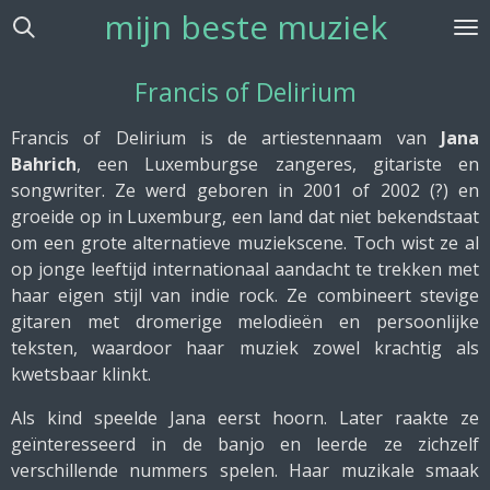
mijn beste muziek
Ga
direct
naar
Francis of Delirium
de
hoofdinhoud
Francis of Delirium is de artiestennaam van
Jana
Bahrich
, een Luxemburgse zangeres, gitariste en
songwriter. Ze werd geboren in 2001 of 2002 (?) en
groeide op in Luxemburg, een land dat niet bekendstaat
om een grote alternatieve muziekscene. Toch wist ze al
op jonge leeftijd internationaal aandacht te trekken met
haar eigen stijl van indie rock. Ze combineert stevige
gitaren met dromerige melodieën en persoonlijke
teksten, waardoor haar muziek zowel krachtig als
kwetsbaar klinkt.
Als kind speelde Jana eerst hoorn. Later raakte ze
geïnteresseerd in de banjo en leerde ze zichzelf
verschillende nummers spelen. Haar muzikale smaak